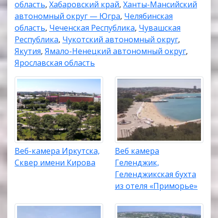
область
,
Хабаровский край
,
Ханты-Мансийский
автономный округ — Югра
,
Челябинская
область
,
Чеченская Республика
,
Чувашская
Республика
,
Чукотский автономный округ
,
Якутия
,
Ямало-Ненецкий автономный округ
,
Ярославская область
Веб-камера Иркутска,
Веб камера
Сквер имени Кирова
Геленджик,
Геленджикская бухта
из отеля «Приморье»