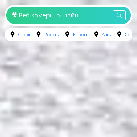
🎥 Веб камеры онлайн
Отели
Россия
Европа
Азия
Севе