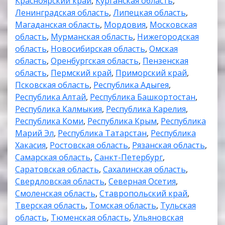
Красноярский край
,
Курганская область
,
Ленинградская область
,
Липецкая область
,
Магаданская область
,
Мордовия
,
Московская
область
,
Мурманская область
,
Нижегородская
область
,
Новосибирская область
,
Омская
область
,
Оренбургская область
,
Пензенская
область
,
Пермский край
,
Приморский край
,
Псковская область
,
Республика Адыгея
,
Республика Алтай
,
Республика Башкортостан
,
Республика Калмыкия
,
Республика Карелия
,
Республика Коми
,
Республика Крым
,
Республика
Марий Эл
,
Республика Татарстан
,
Республика
Хакасия
,
Ростовская область
,
Рязанская область
,
Самарская область
,
Санкт-Петербург
,
Саратовская область
,
Сахалинская область
,
Свердловская область
,
Северная Осетия
,
Смоленская область
,
Ставропольский край
,
Тверская область
,
Томская область
,
Тульская
область
,
Тюменская область
,
Ульяновская