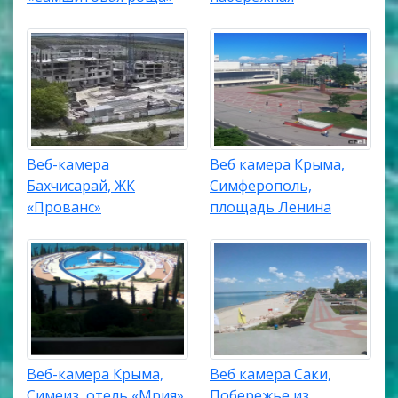
Веб-камера
Веб камера Крыма,
Бахчисарай, ЖК
Симферополь,
«Прованс»
площадь Ленина
Веб-камера Крыма,
Веб камера Саки,
Симеиз, отель «Мрия»,
Побережье из