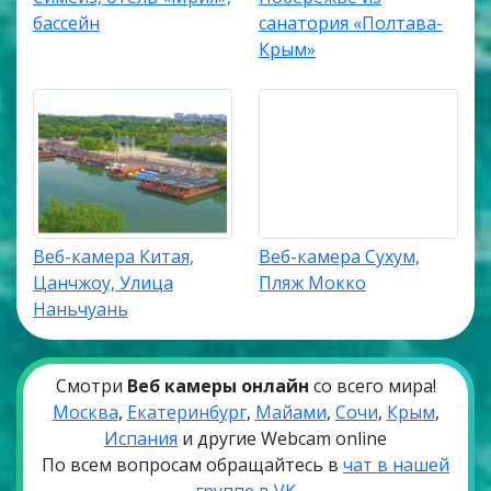
бассейн
санатория «Полтава-
Крым»
Веб-камера Китая,
Веб-камера Сухум,
Цанчжоу, Улица
Пляж Мокко
Наньчуань
Смотри
Веб камеры онлайн
со всего мира!
Москва
,
Екатеринбург
,
Майами
,
Сочи
,
Крым
,
Испания
и другие Webcam online
По всем вопросам обращайтесь в
чат в нашей
группе в VK