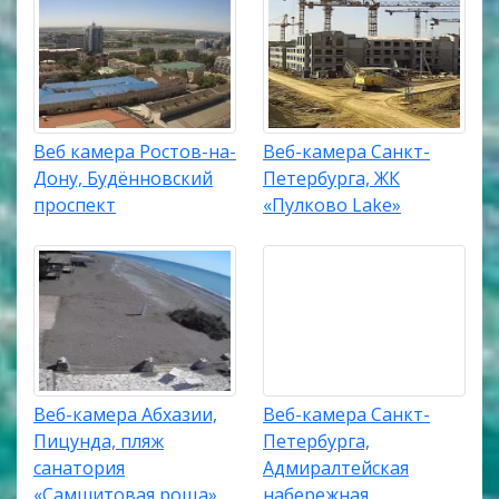
Веб камера Ростов-на-
Веб-камера Санкт-
Дону, Будённовский
Петербурга, ЖК
проспект
«Пулково Lake»
Веб-камера Абхазии,
Веб-камера Санкт-
Пицунда, пляж
Петербурга,
санатория
Адмиралтейская
«Самшитовая роща»
набережная