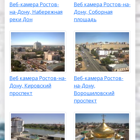
Веб-камера Ростов-
Веб камера Ростов-на-
на-Дону, Набережная
Дону, Соборная
реки Дон
площадь
Веб камера Ростов-на-
Веб-камера Ростов-
Дону, Кировский
на-Дону,
проспект
Ворошиловский
проспект