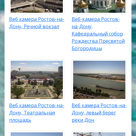
Веб камера Ростов-на-
Веб-камера Ростов-
Дону, Речной вокзал
на-Дону,
Кафедральный собор
Рождества Пресвятой
Богородицы
Веб камера Ростов-на-
Веб камера Ростов-на-
Дону, Театральная
Дону, левый берег
площадь
реки Дон