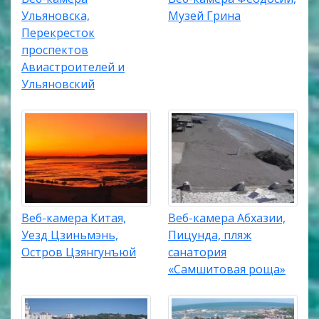
Ульяновска,
Музей Грина
Перекресток
проспектов
Авиастроителей и
Ульяновский
Веб-камера Китая,
Веб-камера Абхазии,
Уезд Цзиньмэнь,
Пицунда, пляж
Остров Цзянгунъюй
санатория
«Самшитовая роща»