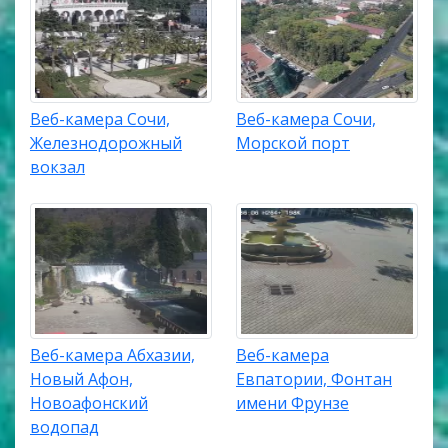
Веб-камера Сочи,
Веб-камера Сочи,
Железнодорожный
Морской порт
вокзал
Веб-камера Абхазии,
Веб-камера
Новый Афон,
Евпатории, Фонтан
Новоафонский
имени Фрунзе
водопад