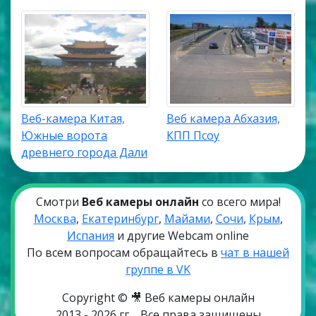
Веб-камера Китая,
Веб камера Абхазия,
Южные ворота
КПП Псоу
древнего города Дали
Смотри
Веб камеры онлайн
со всего мира!
Москва
,
Екатеринбург
,
Майами
,
Сочи
,
Крым
,
Испания
и другие Webcam online
По всем вопросам обращайтесь в
чат в нашей
группе в VK
Copyright © 🎥 Веб камеры онлайн
2013 - 2026 гг
Все права защищены