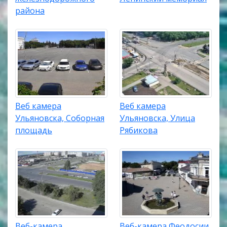
района
Веб камера
Веб камера
Ульяновска, Соборная
Ульяновска, Улица
площадь
Рябикова
Веб-камера
Веб-камера Феодосии,