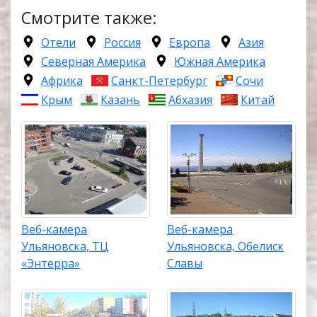
Смотрите также:
Отели
Россия
Европа
Азия
Северная Америка
Южная Америка
Африка
Санкт-Петербург
Сочи
Крым
Казань
Абхазия
Китай
Веб-камера
Веб-камера
Ульяновска, ТЦ
Ульяновска, Обелиск
«Энтерра»
Славы