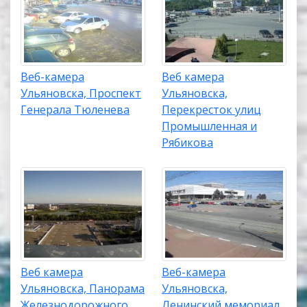
Веб-камера
Веб камера
Ульяновска, Проспект
Ульяновска,
Генерала Тюленева
Перекресток улиц
Промышленная и
Рябикова
Веб камера
Веб-камера
Ульяновска, Панорама
Ульяновска,
Железнодорожного
Ленинский мемориал