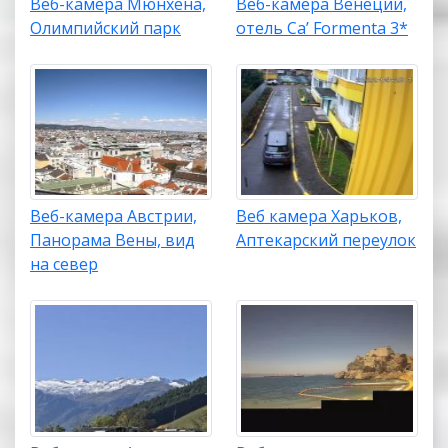
Веб-камера Мюнхена,
Веб-камера Венеции,
Олимпийский парк
отель Ca’ Formenta 3*
Веб-камера Австрии,
Веб камера Харьков,
Панорама Вены, вид
Аптекарский переулок
на север