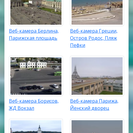
Веб-камера Берлина,
Веб-камера Греции,
Парижская площадь
Остров Родос, Пляж
Пефки
Веб-камера Борисов,
Веб-камера Парижа,
ЖД Вокзал
Йенский дворец