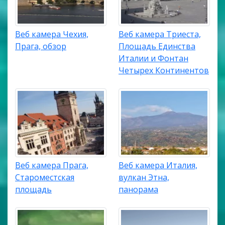
Веб камера Чехия,
Веб камера Триеста,
Прага, обзор
Площадь Единства
Италии и Фонтан
Четырех Континентов
Веб камера Прага,
Веб камера Италия,
Староместская
вулкан Этна,
площадь
панорама