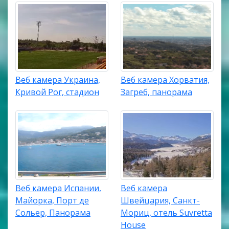
Веб камера Украина,
Веб камера Хорватия,
Кривой Рог, стадион
Загреб, панорама
Веб камера Испании,
Веб камера
Майорка, Порт де
Швейцария, Санкт-
Сольер, Панорама
Мориц, отель Suvretta
House