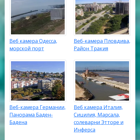
Веб камера Одесса,
Веб-камера Пловдива,
морской порт
Район Тракия
Веб-камера Германии,
Веб камера Италия,
Панорама Баден-
Сицилия, Марсала,
Бадена
солеварни Этторе и
Инферса