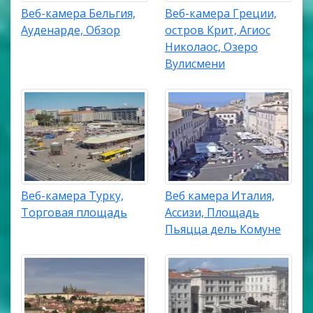
Веб-камера Бельгия,
Веб-камера Греции,
Ауденарде, Обзор
остров Крит, Агиос
Николаос, Озеро
Вулисмени
Веб-камера Турку,
Веб камера Италия,
Торговая площадь
Ассизи, Площадь
Пьяцца дель Комуне