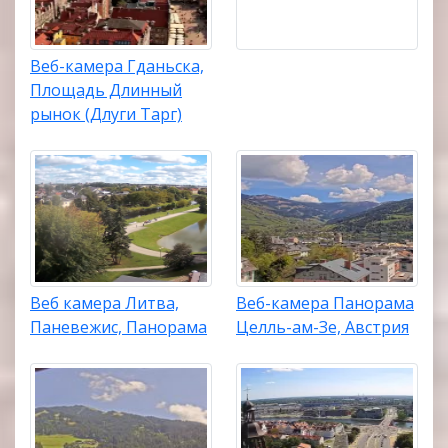
Веб-камера Гданьска,
Площадь Длинный
рынок (Длуги Тарг)
Веб камера Литва,
Веб-камера Панорама
Паневежис, Панорама
Целль-ам-Зе, Австрия