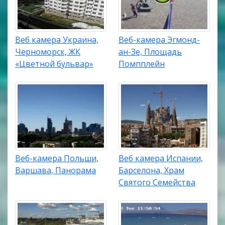
Веб камера Украина,
Веб-камера Эгмонд-
Черноморск, ЖК
ан-Зе, Площадь
«Цветной бульвар»
Помпплейн
Веб-камера Польши,
Веб камера Испании,
Варшава, Панорама
Барселона, Храм
Святого Семейства