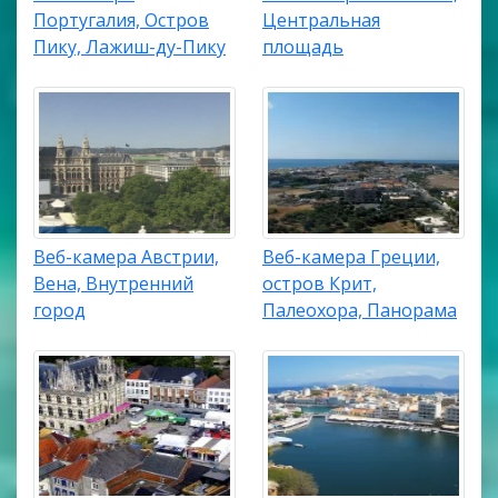
Португалия, Остров
Центральная
Пику, Лажиш-ду-Пику
площадь
Веб-камера Австрии,
Веб-камера Греции,
Вена, Внутренний
остров Крит,
город
Палеохора, Панорама