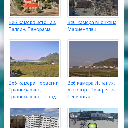
Веб-камера Эстонии,
Веб-камера Мюнхена,
Таллин, Панорама
Мариенплац
Веб-камера Норвегии,
Веб камера Испания,
Грюннфарнес,
Аэропорт Тенерифе-
Грюннфарнес-фьорд
Северный