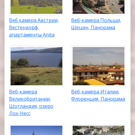
Веб камера Австрии,
Веб-камера Польши,
Вестендорф,
Щецин, Панорама
апартаменты Anita
Веб-камера
Веб-камера Италии,
Великобритании,
Флоренция, Панорама
Шотландия, озеро
Лох-Несс