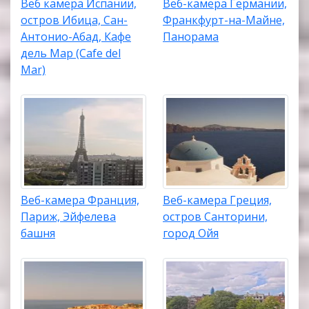
в Прикаспийской низменности на юго-востоке
Веб камера Испании,
Веб-камера Германии,
Европы — полупустынный климат.
остров Ибица, Сан-
Франкфурт-на-Майне,
Антонио-Абад, Кафе
Панорама
дель Мар (Cafe del
Mar)
Веб-камера Франция,
Веб-камера Греция,
Париж, Эйфелева
остров Санторини,
башня
город Ойя