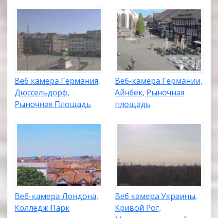
Веб камера Германия,
Веб-камера Германии,
Дюссельдорф,
Айнбек, Рыночная
Рыночная Площадь
площадь
Веб-камера Лондона,
Веб камера Украины,
Колледж Парк
Кривой Рог,