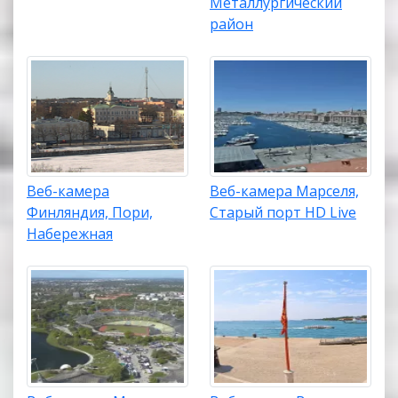
Металлургический
район
Веб-камера
Веб-камера Марселя,
Финляндия, Пори,
Старый порт HD Live
Набережная