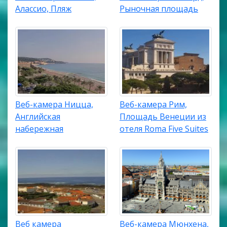
Алассио, Пляж
Рыночная площадь
Веб-камера Ницца,
Веб-камера Рим,
Английская
Площадь Венеции из
набережная
отеля Roma Five Suites
Веб камера
Веб-камера Мюнхена,