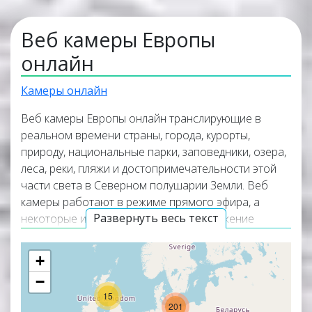
Веб камеры Европы
онлайн
Камеры онлайн
Веб камеры Европы онлайн транслирующие в
реальном времени страны, города, курорты,
природу, национальные парки, заповедники, озера,
леса, реки, пляжи и достопримечательности этой
части света в Северном полушарии Земли. Веб
камеры работают в режиме прямого эфира, а
Развернуть весь текст
некоторые из них транслируют изображение
вместе со звуком. Самые интересные и популярные
онлайн веб камеры располагаются в верхней
+
части списка трансляций. Карта онлайн веб камер
−
покажет точное местоположение всех веб камер в
15
Европе.
201