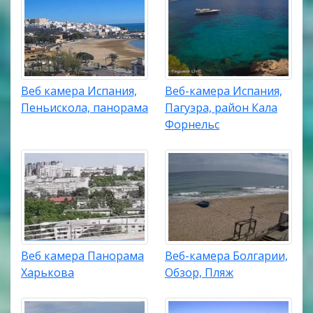
Веб камера Испания,
Веб-камера Испания,
Пеньискола, панорама
Пагуэра, район Кала
Форнельс
Веб камера Панорама
Веб-камера Болгарии,
Харькова
Обзор, Пляж