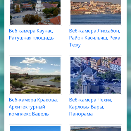
Веб камера Каунас,
Веб-камера Лиссабон,
Ратушная площадь
Район Касильяш, Река
Тежу
Веб-камера Кракова,
Веб-камера Чехия,
Архитектурный
Карловы Вары,
комплекс Вавель
Панорама