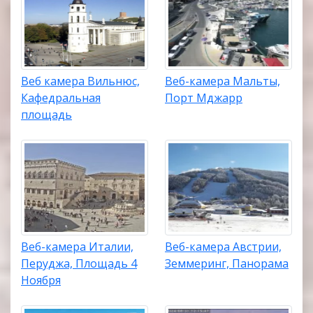
Веб камера Вильнюс,
Веб-камера Мальты,
Кафедральная
Порт Мджарр
площадь
Веб-камера Италии,
Веб-камера Австрии,
Перуджа, Площадь 4
Земмеринг, Панорама
Ноября