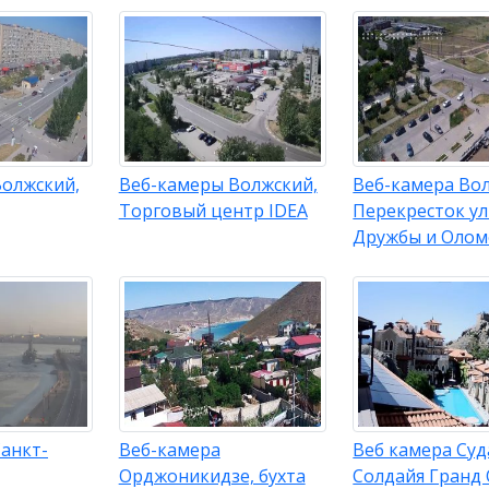
Волжский,
Веб-камеры Волжский,
Веб-камера Во
Торговый центр IDEA
Перекресток у
Дружбы и Олом
анкт-
Веб-камера
Веб камера Суд
Орджоникидзе, бухта
Солдайя Гранд