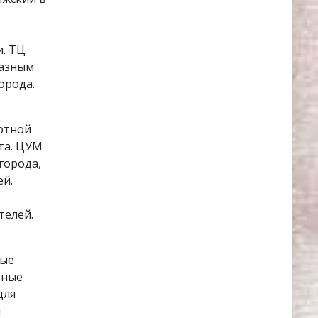
и. ТЦ
разным
орода.
ортной
та. ЦУМ
города,
ей.
телей.
вые
бные
для
ы