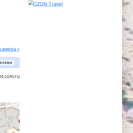
камера »
клама
t.com.ru