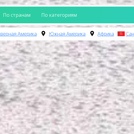
По странам
По категориям
верная Америка
Южная Америка
Африка
Сан