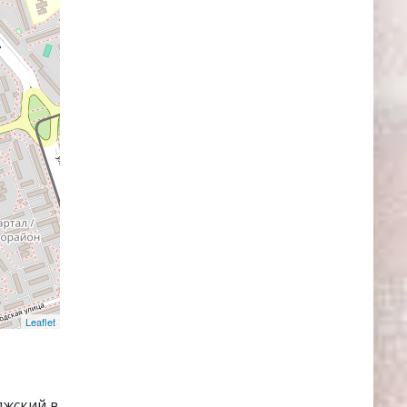
Leaflet
лжский в