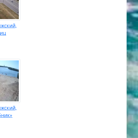
лжский,
лиц
лжский,
бник»