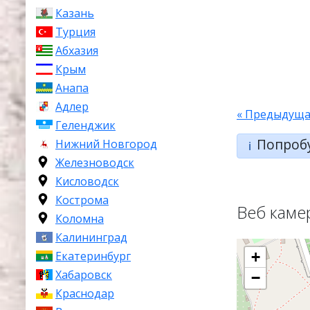
Казань
Турция
Абхазия
Крым
Анапа
Адлер
« Предыдуща
Геленджик
Попроб
Нижний Новгород
ℹ️
Железноводск
Кисловодск
Кострома
Веб каме
Коломна
Калининград
Екатеринбург
+
Хабаровск
−
Краснодар