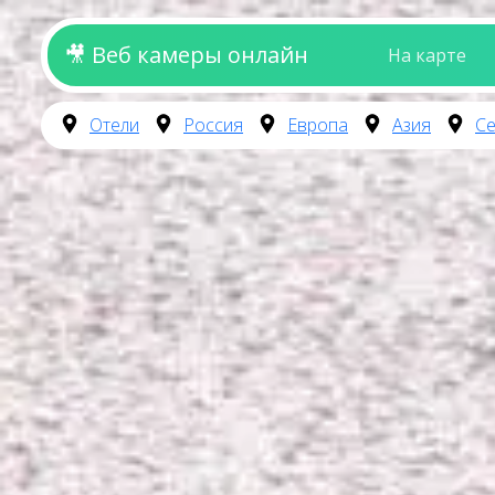
🎥 Веб камеры онлайн
На карте
Отели
Россия
Европа
Азия
Се