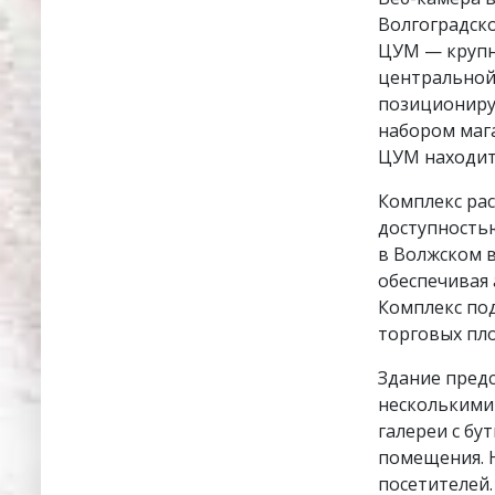
Волгоградско
ЦУМ — крупн
центральной
позициониру
набором мага
ЦУМ находитс
Комплекс рас
доступность
в Волжском 
обеспечивая 
Комплекс по
торговых пл
Здание пред
несколькими 
галереи с бу
помещения. 
посетителей