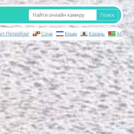
Поиск
кт-Петербург
Сочи
Крым
Казань
Абхази