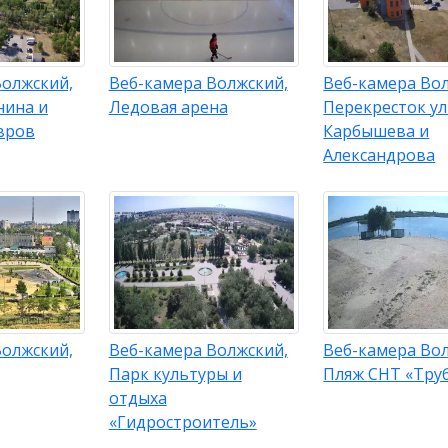
Волжский,
Веб-камера Волжский,
Веб-камера Во
нина и
Ледовая арена
Перекресток у
вров
Карбышева и
Александрова
Волжский,
Веб-камера Волжский,
Веб-камера Во
Парк культуры и
Пляж СНТ «Тру
отдыха
«Гидростроитель»