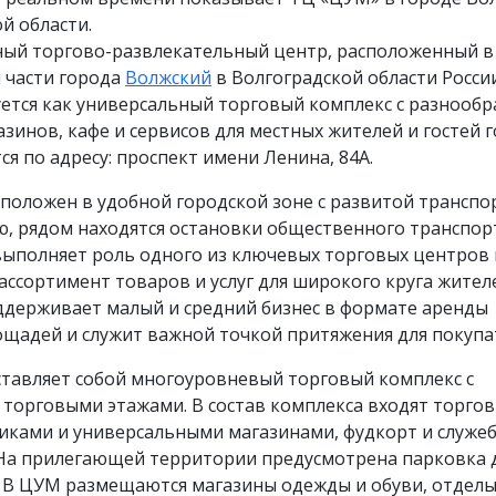
й области.
ый торгово-развлекательный центр, расположенный в
 части города
Волжский
в Волгоградской области Росси
ется как универсальный торговый комплекс с разнооб
зинов, кафе и сервисов для местных жителей и гостей г
я по адресу: проспект имени Ленина, 84А.
положен в удобной городской зоне с развитой трансп
ю, рядом находятся остановки общественного транспор
выполняет роль одного из ключевых торговых центров 
ассортимент товаров и услуг для широкого круга жител
ддерживает малый и средний бизнес в формате аренды
ощадей и служит важной точкой притяжения для покупа
ставляет собой многоуровневый торговый комплекс с
торговыми этажами. В состав комплекса входят торго
тиками и универсальными магазинами, фудкорт и служе
На прилегающей территории предусмотрена парковка 
. В ЦУМ размещаются магазины одежды и обуви, отдел