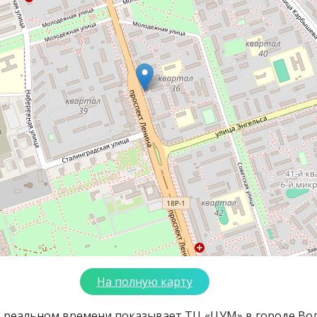
На полную карту
в реальном времени показывает ТЦ «ЦУМ» в городе Во