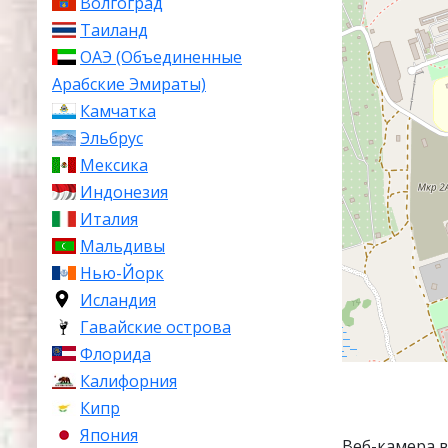
Волгоград
Таиланд
ОАЭ (Объединенные
Арабские Эмираты)
Камчатка
Эльбрус
Мексика
Индонезия
Италия
Мальдивы
Нью-Йорк
Исландия
Гавайские острова
Флорида
Калифорния
Кипр
Япония
Веб-камера 