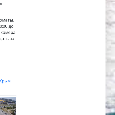
ия —
коматы,
0:00 до
б-камера
дать за
Крым