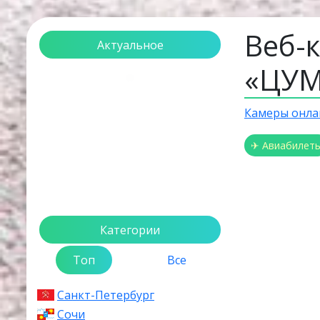
Веб-
Актуальное
«ЦУМ
Загрузка...
Камеры онла
✈ Авиабилет
Категории
Топ
Все
Санкт-Петербург
Сочи