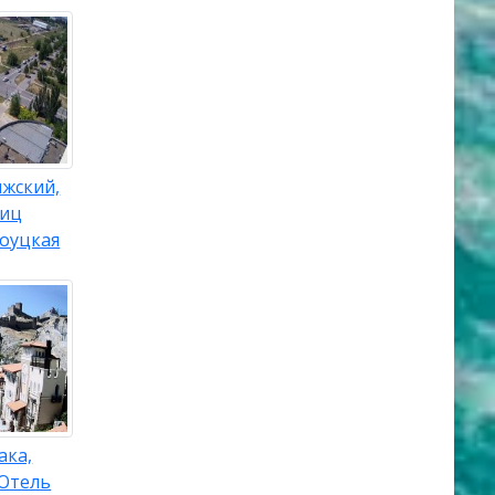
лжский,
лиц
оуцкая
ака,
 Отель