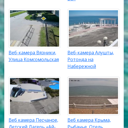
Веб-камера Вязники,
Веб-камера Алушты,
Улица Комсомольская
Ротонда на
Набережной
Веб камера Песчаное,
Веб камера Крыма,
Детский Лагерь «Ай-
Рыбачье, Отель