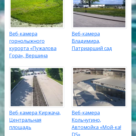
Веб-камера
Веб-камера
горнолыжного
Владимира,
курорта «Пужалова
Патриарший сад
Гора», Вершина
Веб-камера Киржача,
Веб-камера
Центральная
Кольчугино,
площадь
Автомойка «Мой-ка!
DS»