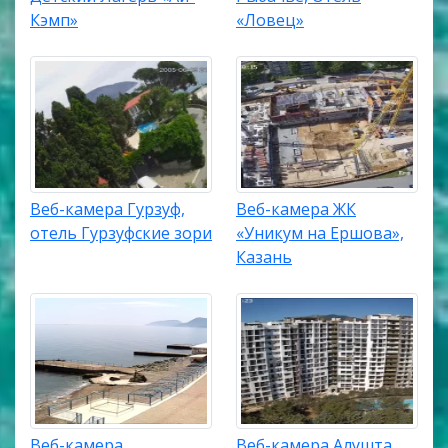
Кэмп»
«Ловец»
Веб-камера Гурзуф,
Веб-камера ЖК
отель Гурзуфские зори
«Уникум на Ершова»,
Казань
Веб-камера
Веб-камера Алушта,