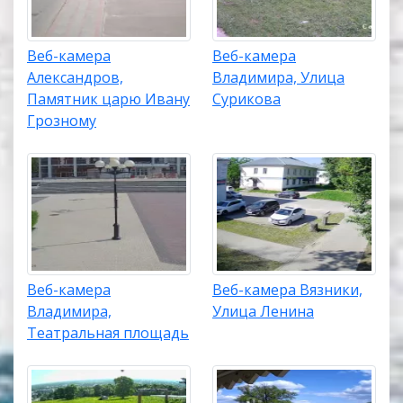
Веб-камера
Веб-камера
Александров,
Владимира, Улица
Памятник царю Ивану
Сурикова
Грозному
Веб-камера
Веб-камера Вязники,
Владимира,
Улица Ленина
Театральная площадь