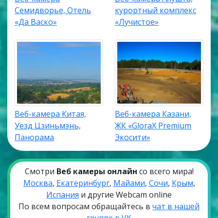
Семидворье, Отель
курортный комплекс
«Да Васко»
«Лучистое»
Веб-камера Китая,
Веб-камера Казани,
Уезд Цзиньмэнь,
ЖК «GloraX Premium
Панорама
Экосити»
Смотри
Веб камеры онлайн
со всего мира!
Москва
,
Екатеринбург
,
Майами
,
Сочи
,
Крым
,
Испания
и другие Webcam online
По всем вопросам обращайтесь в
чат в нашей
группе в VK