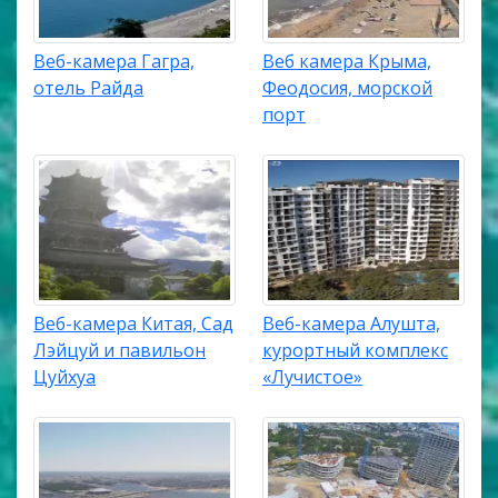
Веб-камера Гагра,
Веб камера Крыма,
отель Райда
Феодосия, морской
порт
Веб-камера Китая, Сад
Веб-камера Алушта,
Лэйцуй и павильон
курортный комплекс
Цуйхуа
«Лучистое»