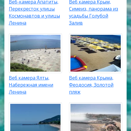
Веб-камера Апатиты,
Веб камера Крым,
Перекресток улицы
Симеиз, панорама из
Космонавтов и улицы
усадьбы Голубой
Ленина
Залив
Веб камера Ялты,
Веб камера Крыма,
Набережная имени
Феодосия, Золотой
Ленина
пляж