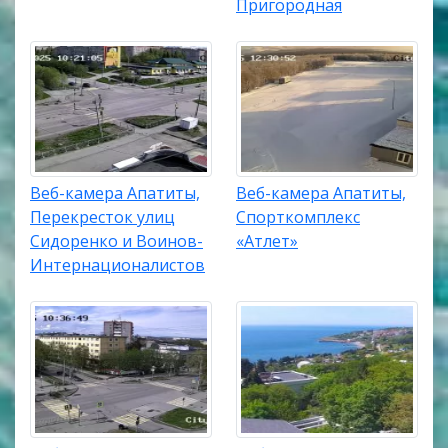
Пригородная
Веб-камера Апатиты,
Веб-камера Апатиты,
Перекресток улиц
Спорткомплекс
Сидоренко и Воинов-
«Атлет»
Интернационалистов