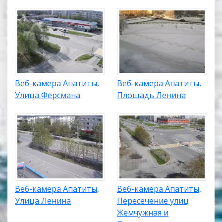
Веб-камера Апатиты,
Веб-камера Апатиты,
Улица Ферсмана
Площадь Ленина
Веб-камера Апатиты,
Веб-камера Апатиты,
Улица Ленина
Пересечение улиц
Жемчужная и