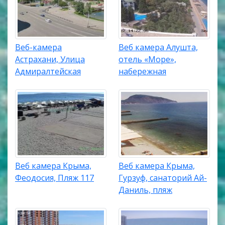
Веб-камера
Веб камера Алушта,
Астрахани, Улица
отель «Море»,
Адмиралтейская
набережная
Веб камера Крыма,
Веб камера Крыма,
Феодосия, Пляж 117
Гурзуф, санаторий Ай-
Даниль, пляж