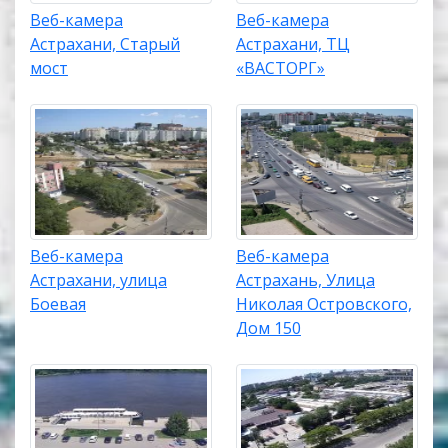
Веб-камера
Веб-камера
Астрахани, Старый
Астрахани, ТЦ
мост
«ВАСТОРГ»
Веб-камера
Веб-камера
Астрахани, улица
Астрахань, Улица
Боевая
Николая Островского,
Дом 150