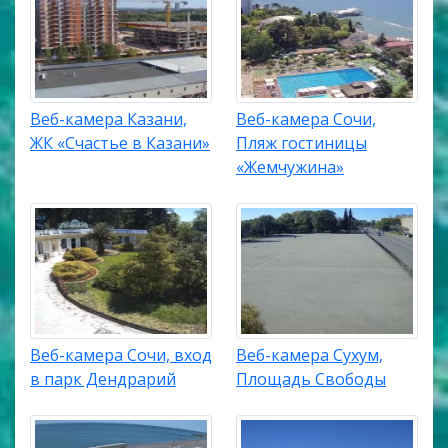
Веб-камера Казани,
Веб-камера Сочи,
ЖК «Счастье в Казани»
Пляж гостиницы
«Жемчужина»
Веб-камера Сочи, вход
Веб-камера Сухум,
в парк Дендрарий
Площадь Свободы