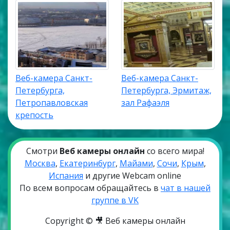
Веб-камера Санкт-
Веб-камера Санкт-
Петербурга,
Петербурга, Эрмитаж,
Петропавловская
зал Рафаэля
крепость
Смотри
Веб камеры онлайн
со всего мира!
Москва
,
Екатеринбург
,
Майами
,
Сочи
,
Крым
,
Испания
и другие Webcam online
По всем вопросам обращайтесь в
чат в нашей
группе в VK
Copyright © 🎥 Веб камеры онлайн