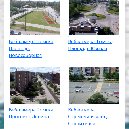
Веб-камера Томска,
Веб-камера Томска,
Площадь
Площадь Южная
Новособорная
Веб-камера Томска,
Веб-камера
Проспект Ленина
Стрежевой, улица
Строителей