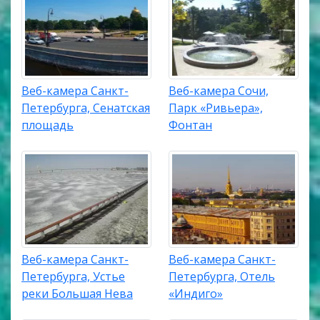
Веб-камера Санкт-
Веб-камера Сочи,
Петербурга, Сенатская
Парк «Ривьера»,
площадь
Фонтан
Веб-камера Санкт-
Веб-камера Санкт-
Петербурга, Устье
Петербурга, Отель
реки Большая Нева
«Индиго»