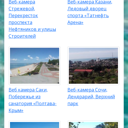
Веб-камера
Веб-камера Казани,
Стрежевой,
Ледовый дворец
Перекресток
спорта «Татнефть
проспекта
Арена»
Нефтяников и улицы
Строителей
Веб камера Саки,
Веб-камера Сочи,
Побережье из
Дендрарий, Верхний
санатория «Полтава-
парк
Крым»