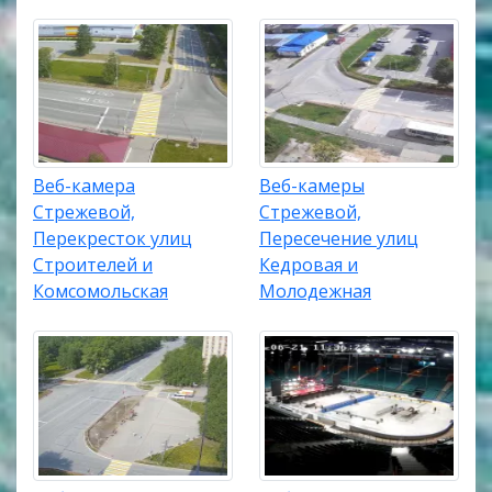
Веб-камера
Веб-камеры
Стрежевой,
Стрежевой,
Перекресток улиц
Пересечение улиц
Строителей и
Кедровая и
Комсомольская
Молодежная