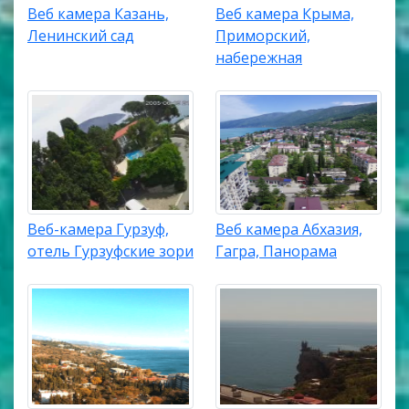
Веб камера Казань,
Веб камера Крыма,
Ленинский сад
Приморский,
набережная
Веб-камера Гурзуф,
Веб камера Абхазия,
отель Гурзуфские зори
Гагра, Панорама