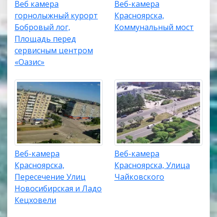
Веб камера
Веб-камера
горнолыжный курорт
Красноярска,
Бобровый лог,
Коммунальный мост
Площадь перед
сервисным центром
«Оазис»
Веб-камера
Веб-камера
Красноярска,
Красноярска, Улица
Пересечение Улиц
Чайковского
Новосибирская и Ладо
Кецховели