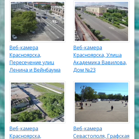
Веб-камера
Веб-камера
Красноярска,
Красноярска, Улица
Пересечение улиц
Академика Вавилова,
Ленина и Вейнбаума
Дом №23
Веб-камера
Веб-камера
Красноярска,
Севастополя, Графская