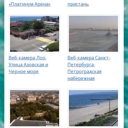
«Платинум Арена»
пристань
Веб-камера Лоо,
Веб-камера Санкт-
Улица Азовская и
Петербурга,
Черное море
Петроградская
набережная