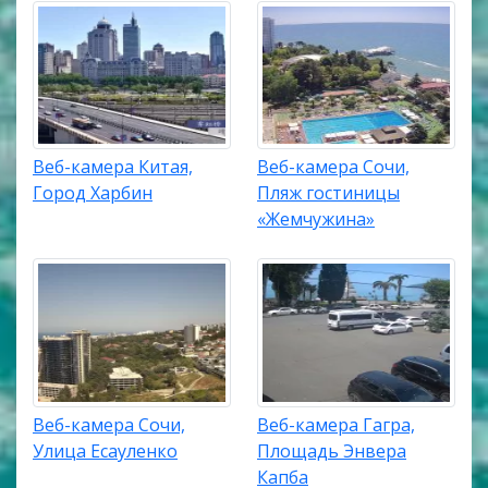
Веб-камера Китая,
Веб-камера Сочи,
Город Харбин
Пляж гостиницы
«Жемчужина»
Веб-камера Сочи,
Веб-камера Гагра,
Улица Есауленко
Площадь Энвера
Капба