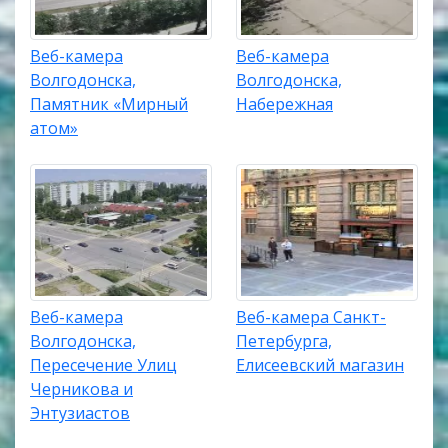
Веб-камера
Веб-камера
Волгодонска,
Волгодонска,
Памятник «Мирный
Набережная
атом»
Веб-камера
Веб-камера Санкт-
Волгодонска,
Петербурга,
Пересечение Улиц
Елисеевский магазин
Черникова и
Энтузиастов