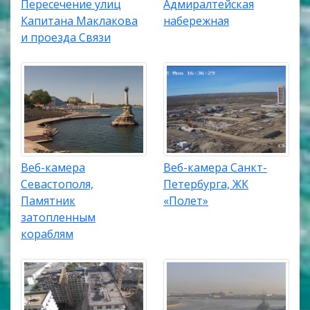
Пересечение улиц
Адмиралтейская
Капитана Маклакова
набережная
и проезда Связи
Веб-камера
Веб-камера Санкт-
Севастополя,
Петербурга, ЖК
Памятник
«Полет»
затопленным
кораблям