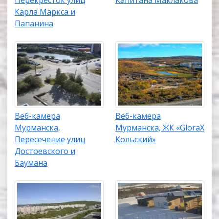
Перекресток улиц
Капитана Маклакова
Карла Маркса и
Папанина
Веб-камера
Веб-камера
Мурманска,
Мурманска, ЖК «GloraX
Пересечение улиц
Кольский»
Достоевского и
Баумана