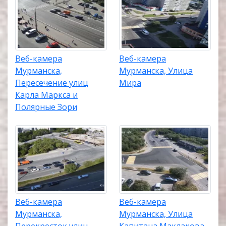
Веб-камера
Веб-камера
Мурманска,
Мурманска, Улица
Пересечение улиц
Мира
Карла Маркса и
Полярные Зори
Веб-камера
Веб-камера
Мурманска,
Мурманска, Улица