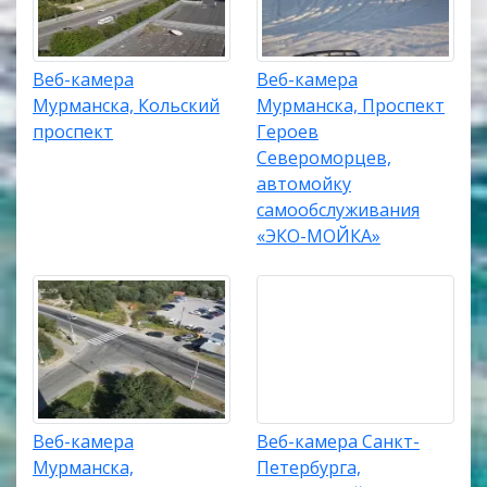
Веб-камера
Веб-камера
Мурманска, Кольский
Мурманска, Проспект
проспект
Героев
Североморцев,
автомойку
самообслуживания
«ЭКО-МОЙКА»
Веб-камера
Веб-камера Санкт-
Мурманска,
Петербурга,