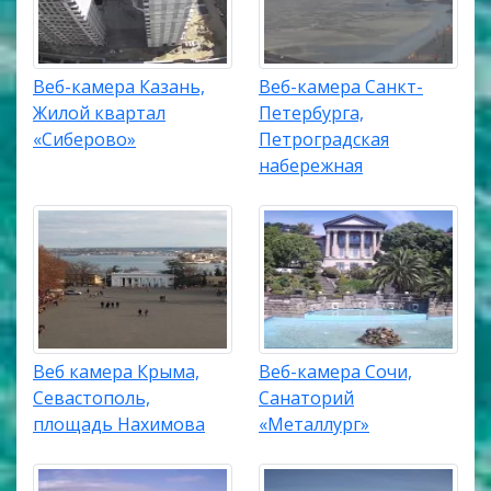
Веб-камера Казань,
Веб-камера Санкт-
Жилой квартал
Петербурга,
«Сиберово»
Петроградская
набережная
Веб камера Крыма,
Веб-камера Сочи,
Севастополь,
Санаторий
площадь Нахимова
«Металлург»