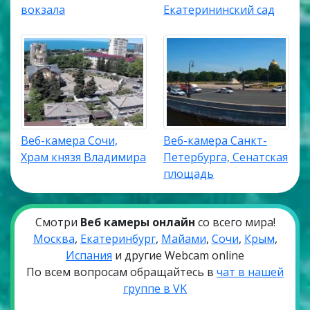
вокзала
Екатерининский сад
Веб-камера Сочи,
Веб-камера Санкт-
Храм князя Владимира
Петербурга, Сенатская
площадь
Смотри
Веб камеры онлайн
со всего мира!
Москва
,
Екатеринбург
,
Майами
,
Сочи
,
Крым
,
Испания
и другие Webcam online
По всем вопросам обращайтесь в
чат в нашей
группе в VK