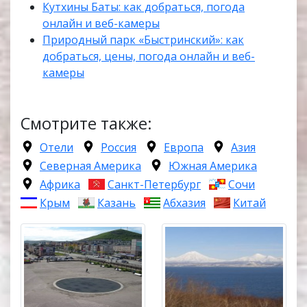
Кутхины Баты: как добраться, погода
онлайн и веб-камеры
Природный парк «Быстринский»: как
добраться, цены, погода онлайн и веб-
камеры
Смотрите также:
Отели
Россия
Европа
Азия
Северная Америка
Южная Америка
Африка
Санкт-Петербург
Сочи
Крым
Казань
Абхазия
Китай