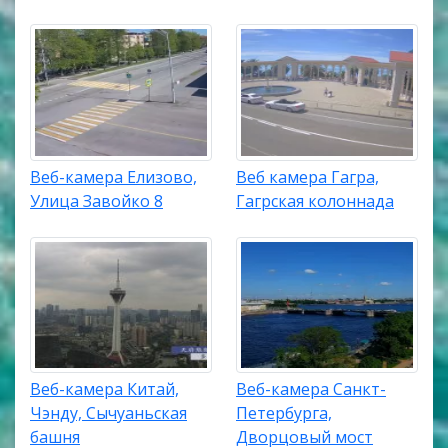
Веб-камера Елизово,
Веб камера Гагра,
Улица Завойко 8
Гагрская колоннада
Веб-камера Китай,
Веб-камера Санкт-
Чэнду, Сычуаньская
Петербурга,
башня
Дворцовый мост