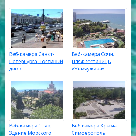
Веб-камера Санкт-
Веб-камера Сочи,
Петербурга, Гостиный
Пляж гостиницы
двор
«Жемчужина»
Веб-камера Сочи,
Веб камера Крыма,
Здание Морского
Симферополь,