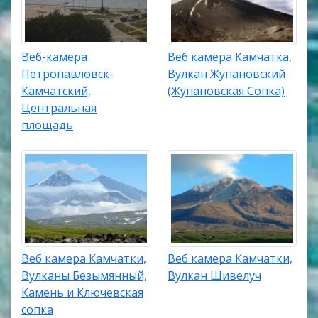
Веб-камера
Веб камера Камчатка,
Петропавловск-
Вулкан Жупановский
Камчатский,
(Жупановская Сопка)
Центральная
площадь
Веб камера Камчатки,
Веб камера Камчатки,
Вулканы Безымянный,
Вулкан Шивелуч
Камень и Ключевская
сопка