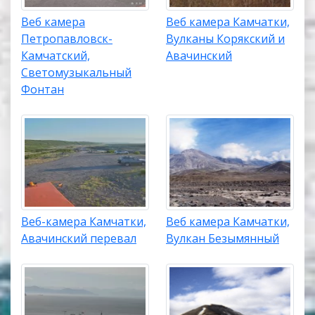
Веб камера
Веб камера Камчатки,
Петропавловск-
Вулканы Корякский и
Камчатский,
Авачинский
Светомузыкальный
Фонтан
Веб-камера Камчатки,
Веб камера Камчатки,
Авачинский перевал
Вулкан Безымянный