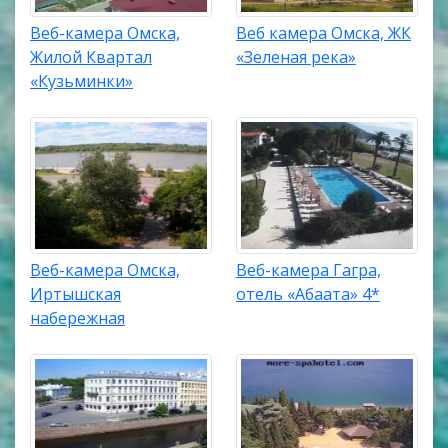
Веб-камера Омска,
Веб камера Омска, ЖК
Жилой Квартал
«Зеленая река»
«Кузьминки»
Веб-камера Омска,
Веб-камера Гагра,
Иртышская
отель «Абаата» 4*
набережная