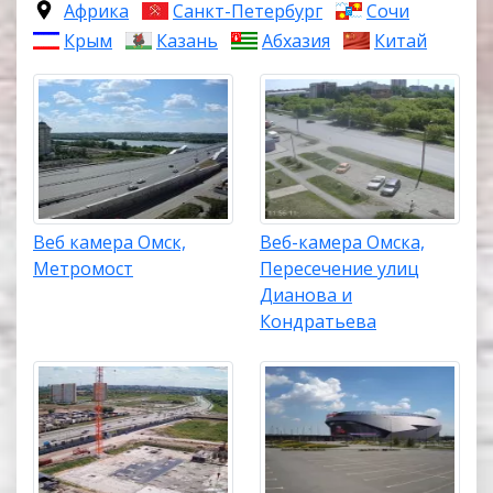
Африка
Санкт-Петербург
Сочи
Крым
Казань
Абхазия
Китай
Веб камера Омск,
Веб-камера Омска,
Метромост
Пересечение улиц
Дианова и
Кондратьева