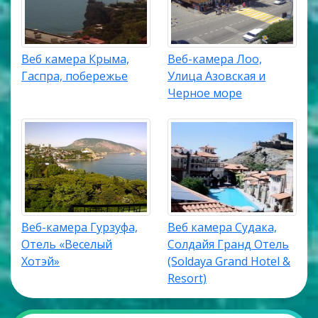
Веб камера Крыма,
Веб-камера Лоо,
Гаспра, побережье
Улица Азовская и
Черное море
Веб-камера Гурзуфа,
Веб камера Судака,
Отель «Веселый
Солдайя Гранд Отель
Хотэй»
(Soldaya Grand Hotel &
Resort)