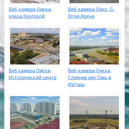
Веб-камера Омска,
Веб-камера Омск, G-
улица Крупской
Drive Арена
Веб камера Омска,
Веб-камера Омска,
Исторический центр
Слияние рек Омь и
Иртыш