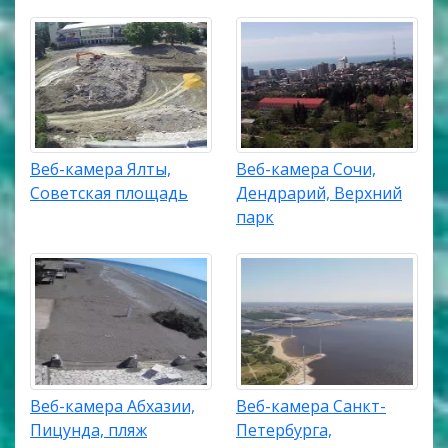
Веб-камера Ялты,
Веб-камера Сочи,
Советская площадь
Дендрарий, Верхний
парк
Веб-камера Абхазии,
Веб-камера Санкт-
Пицунда, пляж
Петербурга,