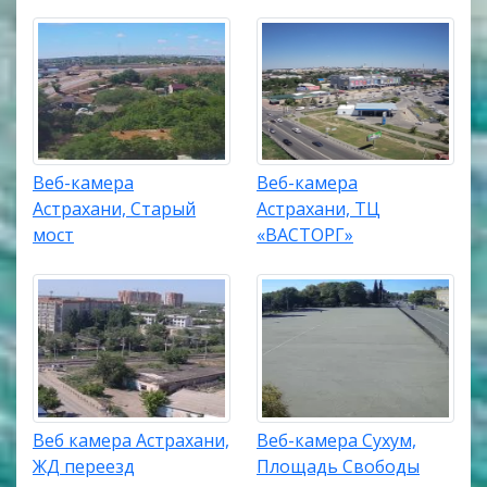
Веб-камера
Веб-камера
Астрахани, Старый
Астрахани, ТЦ
мост
«ВАСТОРГ»
Веб камера Астрахани,
Веб-камера Сухум,
ЖД переезд
Площадь Свободы