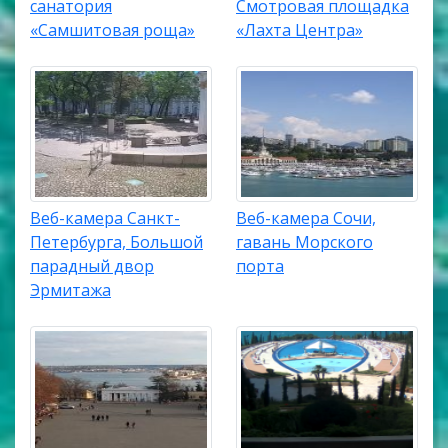
санатория
Смотровая площадка
«Самшитовая роща»
«Лахта Центра»
Веб-камера Санкт-
Веб-камера Сочи,
Петербурга, Большой
гавань Морского
парадный двор
порта
Эрмитажа