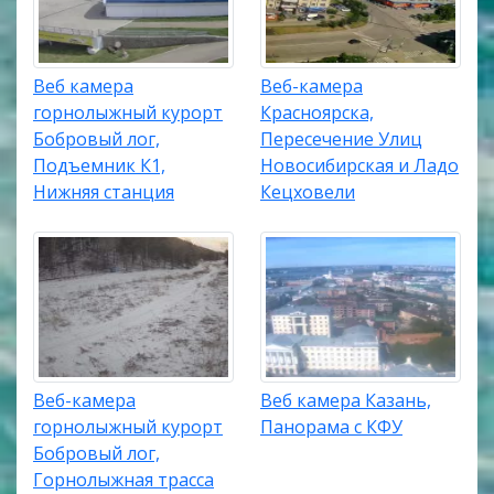
Веб камера
Веб-камера
горнолыжный курорт
Красноярска,
Бобровый лог,
Пересечение Улиц
Подъемник К1,
Новосибирская и Ладо
Нижняя станция
Кецховели
Веб-камера
Веб камера Казань,
горнолыжный курорт
Панорама с КФУ
Бобровый лог,
Горнолыжная трасса