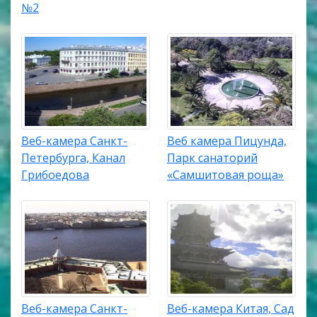
№2
Веб-камера Санкт-
Веб камера Пицунда,
Петербурга, Канал
Парк санаторий
Грибоедова
«Самшитовая роща»
Веб-камера Санкт-
Веб-камера Китая, Сад