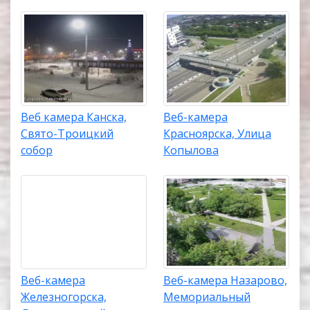
Веб камера Канска,
Веб-камера
Свято-Троицкий
Красноярска, Улица
собор
Копылова
Веб-камера
Веб-камера Назарово,
Железногорска,
Мемориальный