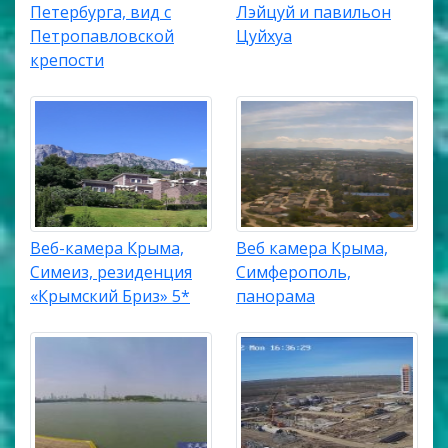
Петербурга, вид с
Лэйцуй и павильон
Петропавловской
Цуйхуа
крепости
Веб-камера Крыма,
Веб камера Крыма,
Симеиз, резиденция
Симферополь,
«Крымский Бриз» 5*
панорама