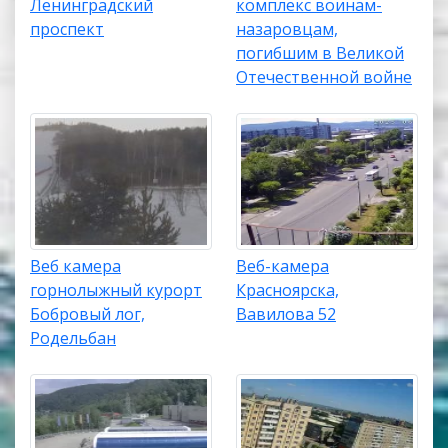
Ленинградский
комплекс воинам-
проспект
назаровцам,
погибшим в Великой
Отечественной войне
Веб камера
Веб-камера
горнолыжный курорт
Красноярска,
Бобровый лог,
Вавилова 52
Родельбан