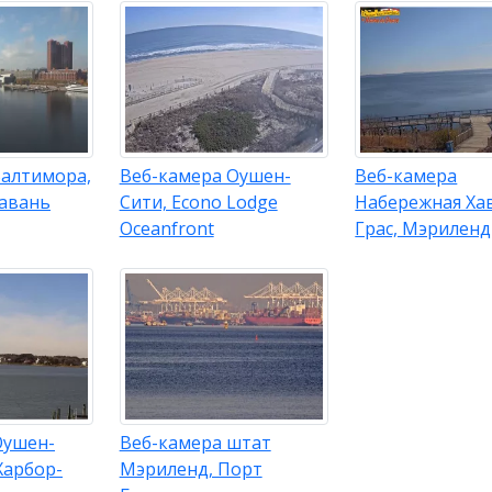
Балтимора,
Веб-камера Оушен-
Веб-камера
гавань
Сити, Econo Lodge
Набережная Ха
Oceanfront
Грас, Мэриленд
Оушен-
Веб-камера штат
Харбор-
Мэриленд, Порт