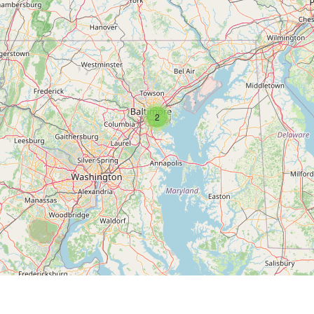
тата Мэриленд.
2