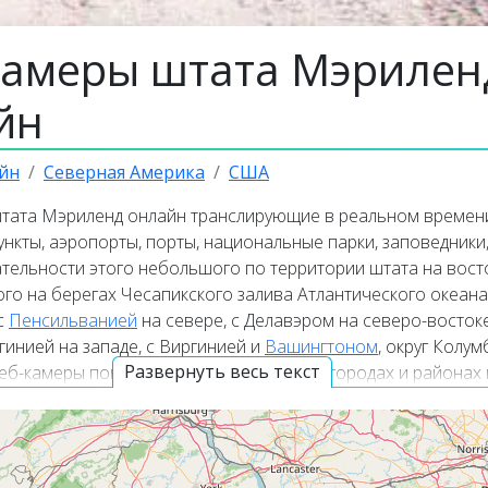
камеры штата Мэрилен
йн
йн
Северная Америка
США
тата Мэриленд онлайн транслирующие в реальном времени
нкты, аэропорты, порты, национальные парки, заповедники,
тельности этого небольшого по территории штата на вост
го на берегах Чесапикского залива Атлантического океана
с
Пенсильванией
на севере, с Делавэром на северо-востоке
инией на западе, с Виргинией и
Вашингтоном
, округ Колум
Развернуть весь текст
еб-камеры покажут актуальную погоду в городах и районах
мо сейчас из любой точки мира. Веб-камеры работают в 
, а некоторые из них транслируют изображение вместе со 
нлайн веб-камеры располагаются в верхней части списка
Карта камер покажет точное местоположение всех веб-каме