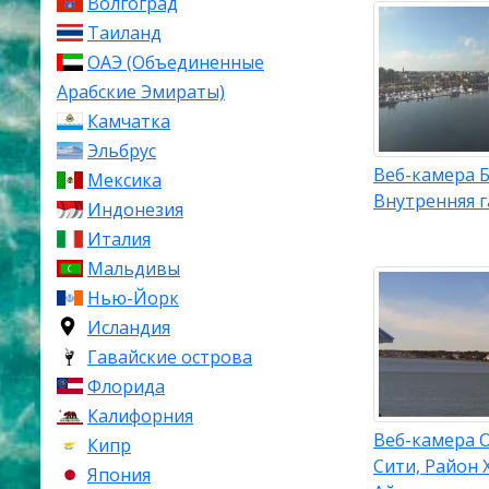
Волгоград
Таиланд
ОАЭ (Объединенные
Арабские Эмираты)
Камчатка
Эльбрус
Веб-камера 
Мексика
Внутренняя 
Индонезия
Италия
Мальдивы
Нью-Йорк
Исландия
Гавайские острова
Флорида
Калифорния
Веб-камера 
Кипр
Сити, Район 
Япония