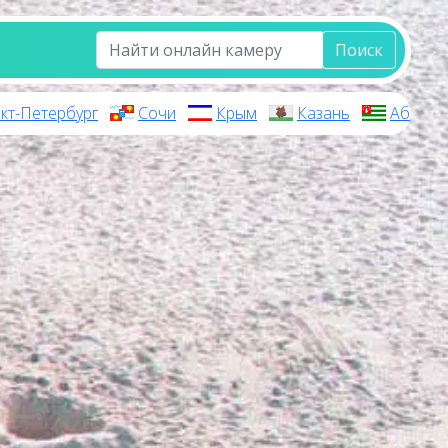
Поиск
кт-Петербург
Сочи
Крым
Казань
Абхази