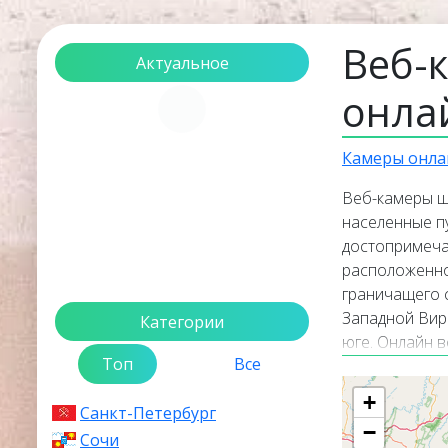
Веб-
Актуальное
онла
Загрузка...
Камеры онла
Веб-камеры ш
населенные пу
достопримеча
расположенно
граничащего 
Западной Вирг
Категории
юге. Онлайн в
Топ
Все
Мэриленд пря
прямого эфира
+
Санкт-Петербург
Популярные о
−
трансляций. 
Сочи