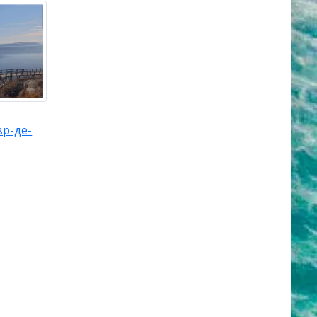
вр-де-