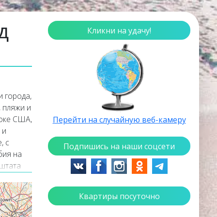
д
Кликни на удачу!
 города,
 пляжи и
оке США,
Перейти на случайную веб-камеру
 и
, с
Подпишись на наши соцсети
бия на
 штата
режиме
звуком.
Квартиры посуточно
р на