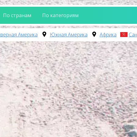
По странам
По категориям
верная Америка
Южная Америка
Африка
Сан