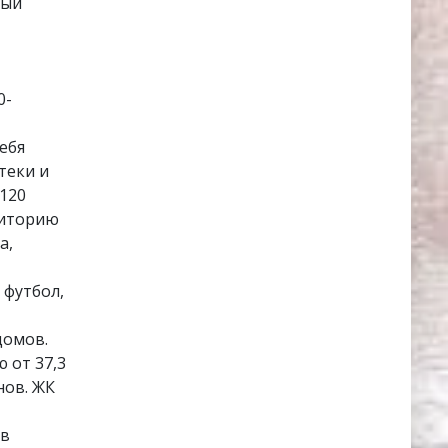
ный
0-
ебя
теки и
 120
риторию
а,
 футбол,
домов.
 от 37,3
нов. ЖК
 в