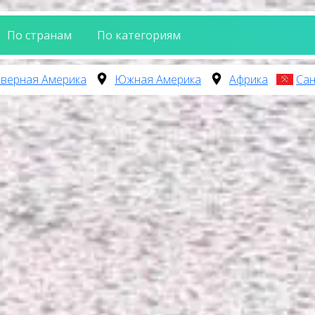
По странам
По категориям
верная Америка
Южная Америка
Африка
Сан