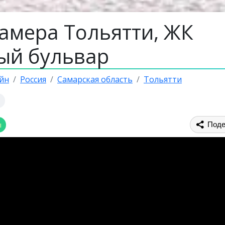
камера Тольятти, ЖК
й бульвар
йн
Россия
Самарская область
Тольятти
ы
Поде