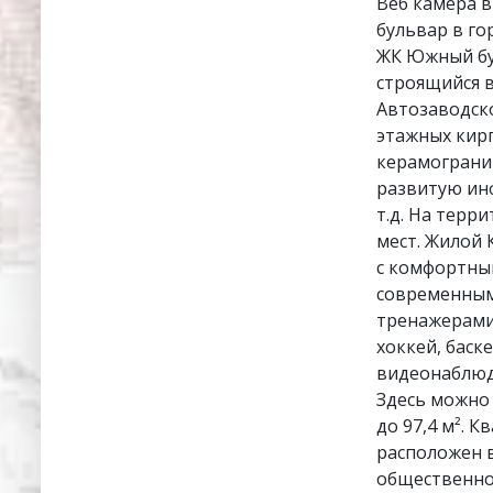
Веб камера 
бульвар в го
ЖК Южный бу
строящийся в
Автозаводск
этажных кир
керамограни
развитую инф
т.д. На терр
мест. Жилой
с комфортны
современным
тренажерами 
хоккей, баск
видеонаблюде
Здесь можно 
до 97,4 м². 
расположен в
общественног