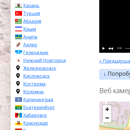
Казань
Турция
Абхазия
Крым
Анапа
Адлер
0:00
Геленджик
Нижний Новгород
« Предыдуща
Железноводск
Попроб
ℹ️
Кисловодск
Кострома
Веб каме
Коломна
Калининград
Екатеринбург
+
Хабаровск
−
Краснодар