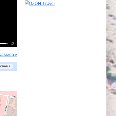
камера »
клама