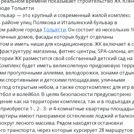
в реальном времени показывает строительство ЖК Юж
роде Тольятти.
львар — это крупный и современный жилой комплекс
 районе улиц Полякова и Итальянский бульвар в
ом районе города
Тольятти
. Он состоит из нескольких 1
пичных домов, фасады которых будут отделаны
том и иметь ниши для кондиционеров. ЖК включает в с
раструктуру: магазины, фитнес-центры, SPA-салоны, ап
итории ЖК разместится свой собственный детский сад на
 Комплекс будет иметь великолепную придомовую тер
ми прогулочными аллеями, велодорожки, зонами отдых
и спортивными и детскими площадками, уличными
под открытым небом, а также спорткомплекс для игр в
етбол и волейбол. В целях безопасности предусмотрено
ние как на территории комплекса, так и в подъездах 
приобрести 1-, 2-. 3- и 4-комнатные квартиры площадью
Квартиры имеют панорамное остекление лоджий и балко
округ лесного массива. Рядом находятся остановки
о транспорта, через которые курсирует 28 маршрутов