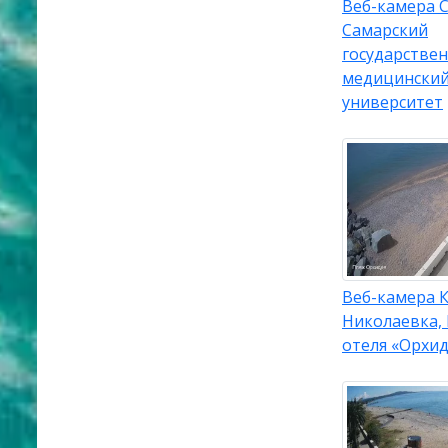
Веб-камера 
Самарский
государстве
медицински
университет
Веб-камера 
Николаевка,
отеля «Орхид