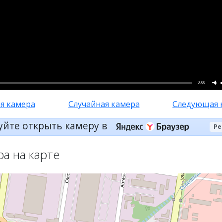
0:00
я камера
Случайная камера
Следующая 
уйте открыть камеру в
Ре
ра на карте