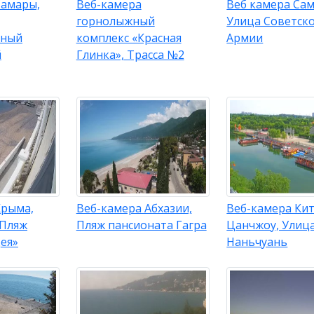
Самары,
Веб-камера
Веб камера Са
горнолыжный
Улица Советск
нный
комплекс «Красная
Армии
й
Глинка», Трасса №2
Крыма,
Веб-камера Абхазии,
Веб-камера Кит
 Пляж
Пляж пансионата Гагра
Цанчжоу, Улиц
ея»
Наньчуань