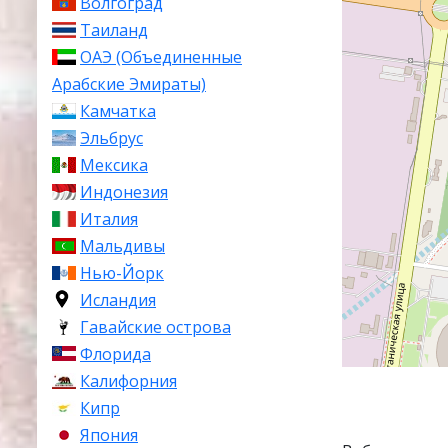
Волгоград
Таиланд
ОАЭ (Объединенные
Арабские Эмираты)
Камчатка
Эльбрус
Мексика
Индонезия
Италия
Мальдивы
Нью-Йорк
Исландия
Гавайские острова
Флорида
Калифорния
Кипр
Япония