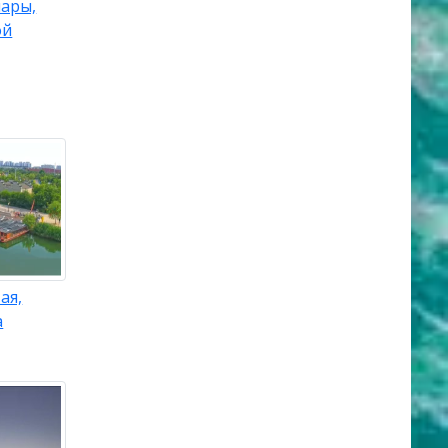
мары,
ой
ая,
а