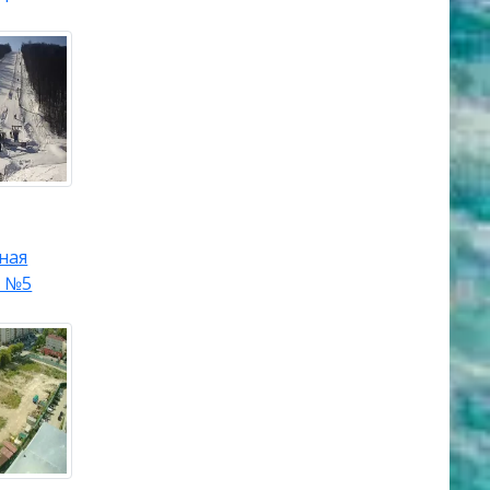
ная
а №5