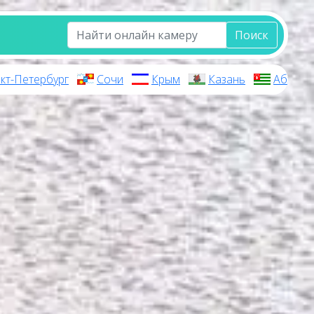
Поиск
кт-Петербург
Сочи
Крым
Казань
Абхази