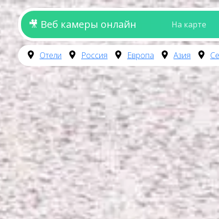
🎥 Веб камеры онлайн
На карте
Отели
Россия
Европа
Азия
Се