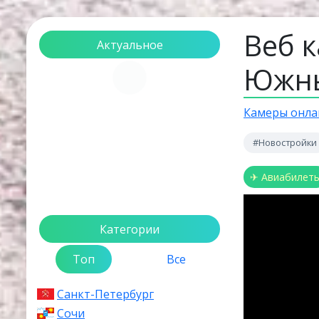
Веб 
Актуальное
Южны
Загрузка...
Камеры онла
#Новостройки
✈ Авиабилет
Файл не найден
Категории
Топ
Все
Санкт-Петербург
Сочи