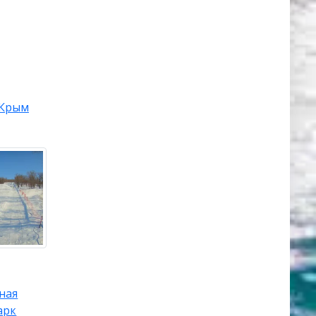
Крым
ная
арк