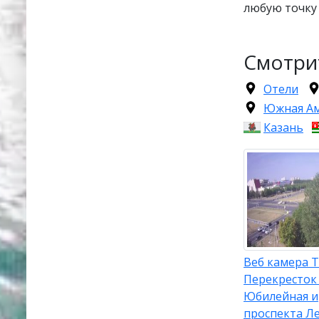
любую точку 
Смотри
Отели
Южная А
Казань
Веб камера Т
Перекресток
Юбилейная и
проспекта Л