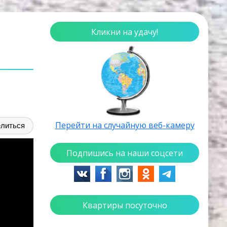
Кликни на удачу!
Перейти на случайную веб-камеру
литься
Подпишись на наши соцсети
Квартиры посуточно