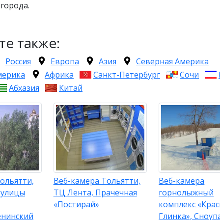
города.
те также:
Россия
Европа
Азия
Северная Америка
мерика
Африка
Санкт-Петербург
Сочи
Абхазия
Китай
ольятти,
Веб-камера Тольятти,
Веб-камера
 улицы
ТЦ Лента, Прачечная
горнолыжный
«Постирай»
комплекс «Крас
енинский
Глинка», Сноуп