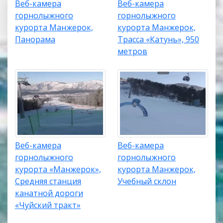
Веб-камера
Веб-камера
горнолыжного
горнолыжного
курорта Манжерок,
курорта Манжерок,
Панорама
Трасса «Катунь», 950
метров
Веб-камера
Веб-камера
горнолыжного
горнолыжного
курорта «Манжерок»,
курорта Манжерок,
Средняя станция
Учебный склон
канатной дороги
«Чуйский тракт»