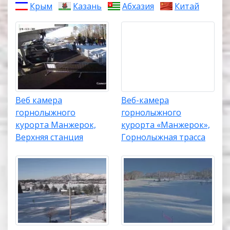
Крым
Казань
Абхазия
Китай
Веб камера
Веб-камера
горнолыжного
горнолыжного
курорта Манжерок,
курорта «Манжерок»,
Верхняя станция
Горнолыжная трасса