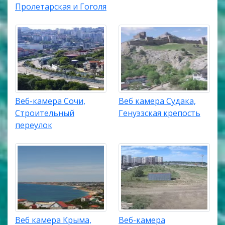
Пролетарская и Гоголя
Веб-камера Сочи,
Веб камера Судака,
Строительный
Генуэзская крепость
переулок
Веб камера Крыма,
Веб-камера