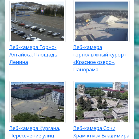
Веб-камера Горно-
Веб-камера
Алтайска, Площадь
горнолыжный курорт
Ленина
«Красное озеро»,
Панорама
Веб-камера Кургана,
Веб-камера Сочи,
Пересечение улиц
Храм князя Владимира