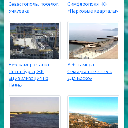
Севастополь, поселок
Симферополя, ЖК
Учкуевка
«Парковые кварталы»
Веб-камера Санкт-
Веб-камера
Петербурга, ЖК
Семидворье, Отель
«Цивилизация на
«Да Васко»
Неве»