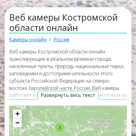
Веб камеры Костромской
области онлайн
Камеры онлайн
Россия
Веб камеры Костромской области онлайн
транслирующие в реальном времени города,
населенные пункты, природу, национальные парки,
заповедники и достопримечательности этого
субъекта Российской Федерации на северо-
востоке Европейской части России. Веб камеры
Развернуть весь текст
работают в режиме прямого эфира, а некоторые из
них транслируют изображение вместе со звуком.
Самые интересные и популярные онлайн веб
+
камеры располагаются в верхней части списка
−
трансляций. Карта онлайн веб камер покажет
3
точное местоположение каждой веб камеры на