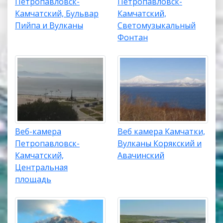
Петропавловск-
Петропавловск-
Камчатский, Бульвар
Камчатский,
Пийпа и Вулканы
Светомузыкальный
Фонтан
Веб-камера
Веб камера Камчатки,
Петропавловск-
Вулканы Корякский и
Камчатский,
Авачинский
Центральная
площадь