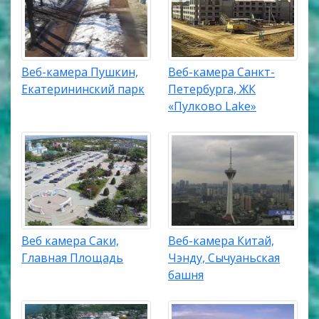
Веб-камера Пушкин,
Веб-камера Санкт-
Екатерининский парк
Петербурга, ЖК
«Пулково Lake»
Веб камера Саки,
Веб-камера Китай,
Главная Площадь
Чэнду, Сычуаньская
башня