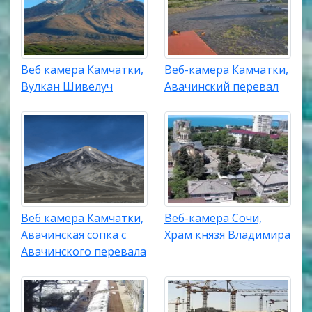
Веб камера Камчатки,
Веб-камера Камчатки,
Вулкан Шивелуч
Авачинский перевал
Веб камера Камчатки,
Веб-камера Сочи,
Авачинская сопка с
Храм князя Владимира
Авачинского перевала