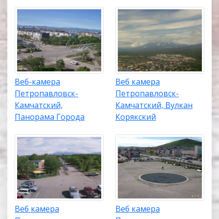
Веб-камера
Веб камера
Петропавловск-
Петропавловск-
Камчатский,
Камчатский, Вулкан
Панорама Города
Корякский
Веб камера
Веб камера