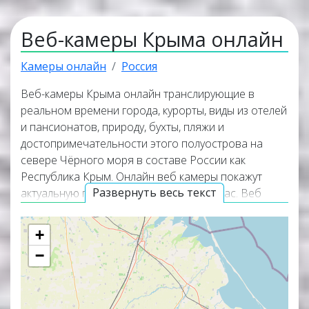
Веб-камеры Крыма онлайн
Камеры онлайн
Россия
Веб-камеры Крыма онлайн транслирующие в
реальном времени города, курорты, виды из отелей
и пансионатов, природу, бухты, пляжи и
достопримечательности этого полуострова на
севере Чёрного моря в составе России как
Республика Крым. Онлайн веб камеры покажут
Развернуть весь текст
актуальную погоду в Крыму прямо сейчас. Веб
камеры работают в прямом эфире, а некоторые из
них транслируют изображение со звуком.
+
Популярные онлайн веб камеры располагаются в
−
верхней части списка трансляций. Карта онлайн
веб камер покажет точное местоположение
каждой веб камеры на территории Крыма.