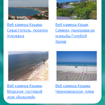
Веб камера Крыма,
Веб камера Крым,
Севастополь, поселок
Симеиз, панорама из
Учкуевка
усадьбы Голубой
Залив
Веб камера Крыма,
Веб камера Крыма,
Морское, гостевой
Черноморское, пляж
дом «Водолей»