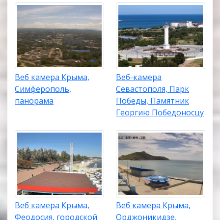
Веб камера Крыма,
Веб-камера
Симферополь,
Севастополя, Парк
панорама
Победы, Памятник
Георгию Победоносцу
Веб камера Крыма,
Веб камера Крыма,
Феодосия, городской
Орджоникидзе,