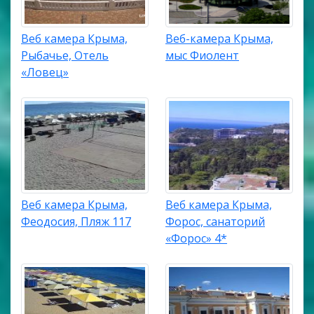
Веб камера Крыма,
Веб-камера Крыма,
Рыбачье, Отель
мыс Фиолент
«Ловец»
Веб камера Крыма,
Веб камера Крыма,
Феодосия, Пляж 117
Форос, санаторий
«Форос» 4*