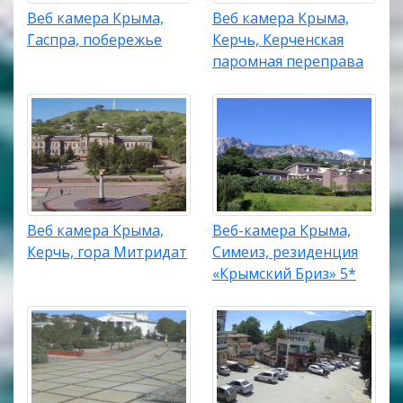
Веб камера Крыма,
Веб камера Крыма,
Гаспра, побережье
Керчь, Керченская
паромная переправа
Веб камера Крыма,
Веб-камера Крыма,
Керчь, гора Митридат
Симеиз, резиденция
«Крымский Бриз» 5*