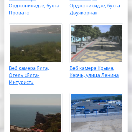
Орджоникидзе, бухта
Орджоникидзе, бухта
Провато
Двуякорная
Веб камера Ялта,
Веб камера Крыма,
Отель «Ялта-
Керчь, улица Ленина
Интурист»