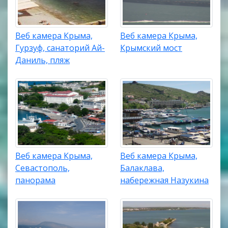
Веб камера Крыма,
Веб камера Крыма,
Гурзуф, санаторий Ай-
Крымский мост
Даниль, пляж
Веб камера Крыма,
Веб камера Крыма,
Севастополь,
Балаклава,
панорама
набережная Назукина