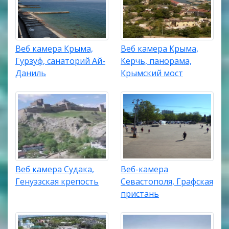
Веб камера Крыма,
Веб камера Крыма,
Гурзуф, санаторий Ай-
Керчь, панорама,
Даниль
Крымский мост
Веб камера Судака,
Веб-камера
Генуэзская крепость
Севастополя, Графская
пристань