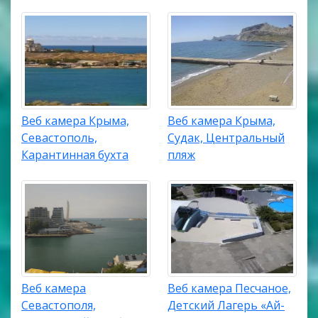
Веб камера Крыма,
Веб камера Крыма,
Севастополь,
Судак, Центральный
Карантинная бухта
пляж
Веб камера
Веб камера Песчаное,
Севастополя,
Детский Лагерь «Ай-