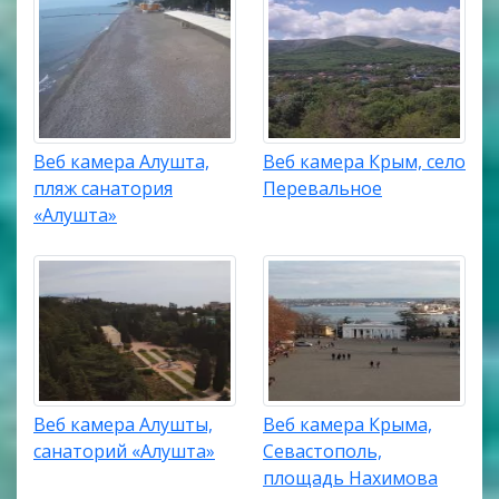
Веб камера Алушта,
Веб камера Крым, село
пляж санатория
Перевальное
«Алушта»
Веб камера Алушты,
Веб камера Крыма,
санаторий «Алушта»
Севастополь,
площадь Нахимова