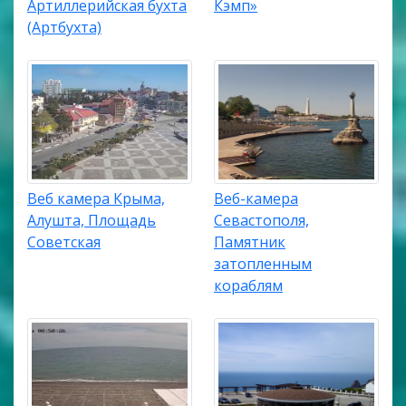
Артиллерийская бухта
Кэмп»
(Артбухта)
Веб камера Крыма,
Веб-камера
Алушта, Площадь
Севастополя,
Советская
Памятник
затопленным
кораблям