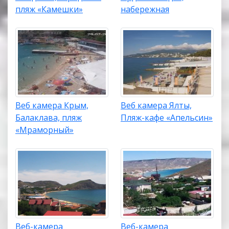
пляж «Камешки»
набережная
Веб камера Крым,
Веб камера Ялты,
Балаклава, пляж
Пляж-кафе «Апельсин»
«Мраморный»
Веб-камера
Веб-камера