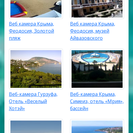
Веб камера Крыма,
Веб камера Крыма,
Феодосия, Золотой
Феодосия, музей
пляж
Айвазовского
Веб-камера Гурзуфа,
Веб-камера Крыма,
Отель «Веселый
Симеиз, отель «Мрия»,
Хотэй»
бассейн