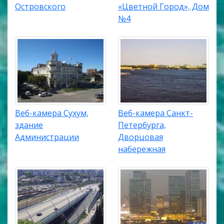
Островского
«Цветной Город», Дом
№4
Веб-камера Сухум,
Веб-камера Санкт-
здание
Петербурга,
Администрации
Дворцовая
набережная