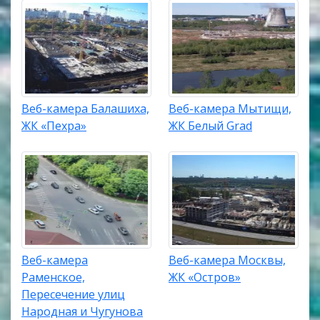
Веб-камера Балашиха,
Веб-камера Мытищи,
ЖК «Пехра»
ЖК Белый Grad
Веб-камера
Веб-камера Москвы,
Раменское,
ЖК «Остров»
Пересечение улиц
Народная и Чугунова