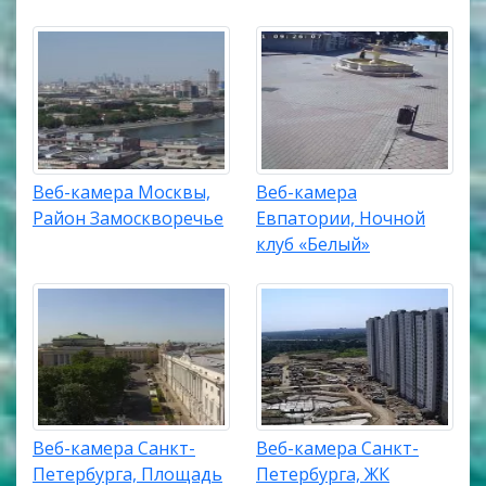
Веб-камера Москвы,
Веб-камера
Район Замоскворечье
Евпатории, Ночной
клуб «Белый»
Веб-камера Санкт-
Веб-камера Санкт-
Петербурга, Площадь
Петербурга, ЖК