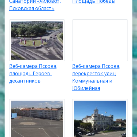
Санаторий «Хилово»,
Площадь Победы
Псковская область
Веб-камера Пскова,
Веб-камера Пскова,
площадь Героев-
перекресток улиц
десантников
Коммунальная и
Юбилейная