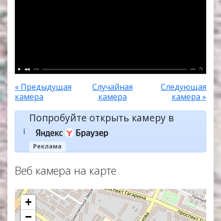
0:00
0:00
« Предыдущая
Случайная
Следующая
камера
камера
камера »
Попробуйте открыть камеру в
ℹ️
Реклама
Веб камера на карте
+
−