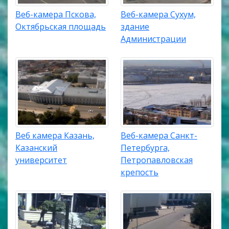
Веб-камера Пскова,
Веб-камера Сухум,
Октябрьская площадь
здание
Администрации
Веб камера Казань,
Веб-камера Санкт-
Казанский
Петербурга,
университет
Петропавловская
крепость