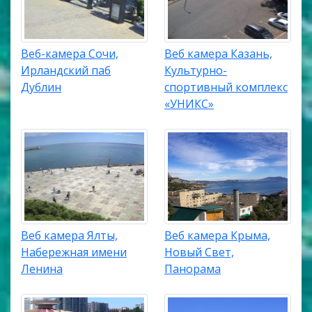
Веб-камера Сочи,
Веб камера Казань,
Ирландский паб
Культурно-
Дублин
спортивный комплекс
«УНИКС»
Веб камера Ялты,
Веб камера Крыма,
Набережная имени
Новый Свет,
Ленина
Панорама