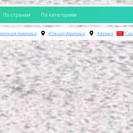
По странам
По категориям
верная Америка
Южная Америка
Африка
Сан