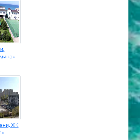
и,
рмино»
ани, ЖК
а»