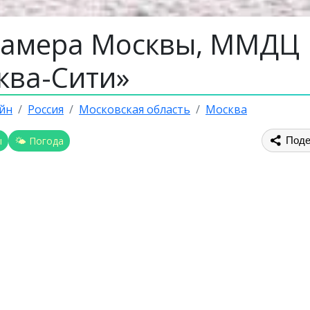
камера Москвы, ММДЦ
ква-Сити»
йн
Россия
Московская область
Москва
ы
🌤 Погода
Поде