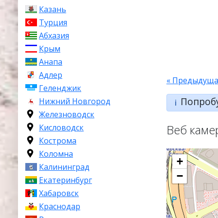
Казань
Турция
Абхазия
Крым
Анапа
Адлер
« Предыдуща
Геленджик
Попроб
Нижний Новгород
ℹ️
Железноводск
Веб каме
Кисловодск
Кострома
Коломна
+
Калининград
−
Екатеринбург
Хабаровск
Краснодар