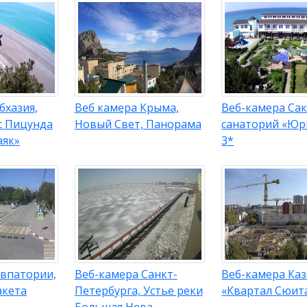
бхазия,
Веб камера Крыма,
Веб-камера Сак
с Пицунда
Новый Свет, Панорама
санаторий «Ю
аяк»
3*
Евпатории,
Веб-камера Санкт-
Веб-камера Каз
акета
Петербурга, Устье реки
«Квартал Сюит