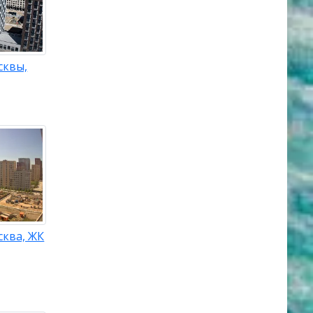
сквы,
сква, ЖК