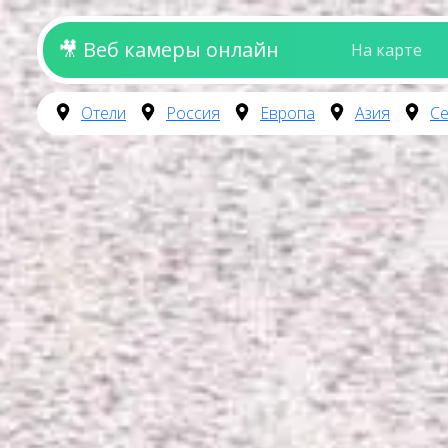
🎥 Веб камеры онлайн
На карте
Отели
Россия
Европа
Азия
Се