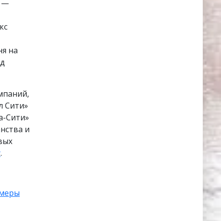
 —
кс
ня на
од
мпаний,
л Сити»
ва-Сити»
нства и
вых
у
.
амеры