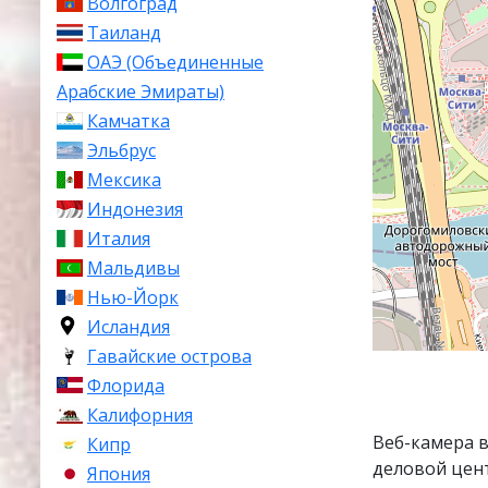
Волгоград
Таиланд
ОАЭ (Объединенные
Арабские Эмираты)
Камчатка
Эльбрус
Мексика
Индонезия
Италия
Мальдивы
Нью-Йорк
Исландия
Гавайские острова
Флорида
Калифорния
Веб-камера 
Кипр
деловой цен
Япония