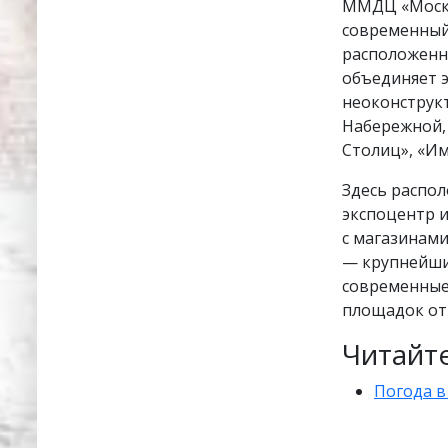
ММДЦ «Москв
современный
расположенны
объединяет э
неоконструкт
Набережной, 
Столиц», «Им
Здесь распо
экспоцентр 
с магазинами
— крупнейши
современные
площадок от
Читайте
Погода в