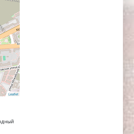
Leaflet
одный