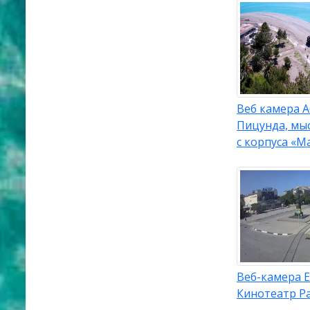
Веб камера А
Пицунда, мы
с корпуса «М
Веб-камера 
Кинотеатр Р