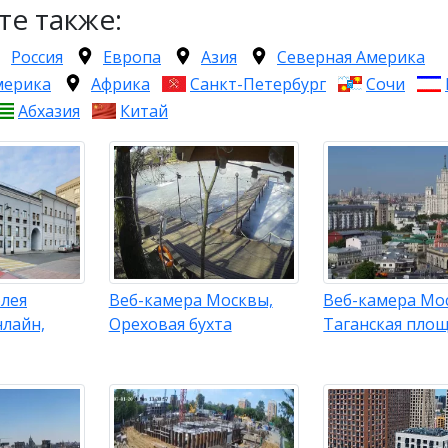
те также:
Россия
Европа
Азия
Северная Америка
мерика
Африка
Санкт-Петербург
Сочи
Абхазия
Китай
блея
Веб-камера Москвы,
Веб-камера Мо
нлайн,
Ореховая бухта
Таганская пло