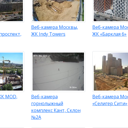
Веб-камера Москвы,
Веб-камера Мо
проспект,
ЖК Indy Towers
ЖК «Барклая 6»
ЖК MOD,
Веб-камера
Веб-камера Мо
горнолыжный
«Селигер Сити»
комплекс Кант, Склон
№2А