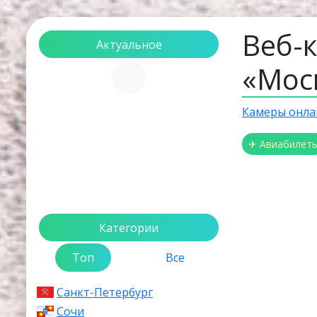
Веб-
Актуальное
«Мос
Загрузка...
Камеры онла
✈ Авиабилет
Категории
Топ
Все
Санкт-Петербург
Сочи