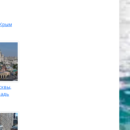
Крым
сквы,
щадь