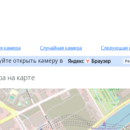
я камера
Случайная камера
Следующая 
уйте открыть камеру в
Ре
ра на карте