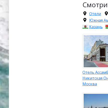
Смотри
Отели
Южная А
Казань
Отель Ассам
Никитская О
Москва