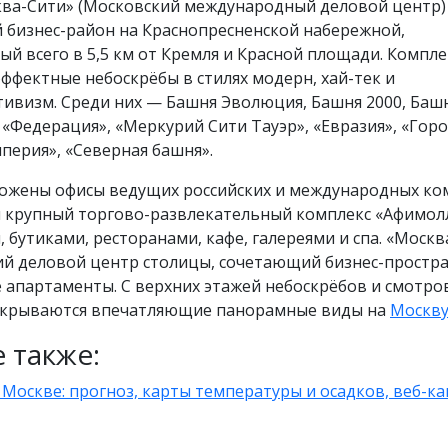
а-Сити» (Московский международный деловой центр)
 бизнес-район на Краснопресненской набережной,
й всего в 5,5 км от Кремля и Красной площади. Компле
ффектные небоскрёбы в стилях модерн, хай-тек и
ивизм. Среди них — Башня Эволюция, Башня 2000, Баш
«Федерация», «Меркурий Сити Тауэр», «Евразия», «Гор
перия», «Северная башня».
ложены офисы ведущих российских и международных ко
и крупный торгово-развлекательный комплекс «Афимол
, бутиками, ресторанами, кафе, галереями и спа. «Моск
й деловой центр столицы, сочетающий бизнес-простра
 апартаменты. С верхних этажей небоскрёбов и смотро
крываются впечатляющие панорамные виды на
Москв
 также:
 Москве: прогноз, карты температуры и осадков, веб-к