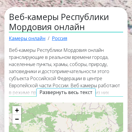
Веб-камеры Республики
Мордовия онлайн
Камеры онлайн
Россия
Веб-камеры Республики Мордовия онлайн
транслирующие в реальном времени города,
населенные пункты, храмы, соборы, природу,
заповедники и достопримечательности этого
субъекта Российской Федерации в центре
Европейской части России. Веб камеры работают
Развернуть весь текст
в режиме прямого эфира, а некоторые из них
транслируют изображение вместе со звуком.
Популярные онлайн веб камеры располагаются в
+
верхней части списка трансляций. Карта онлайн
−
веб камер покажет точное местоположение всех
веб камер на территории Республики Мордовия.