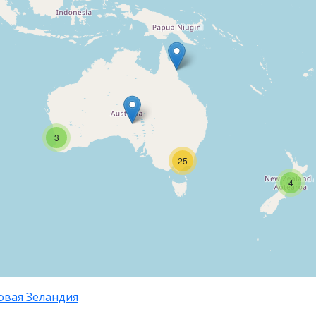
3
25
4
овая Зеландия