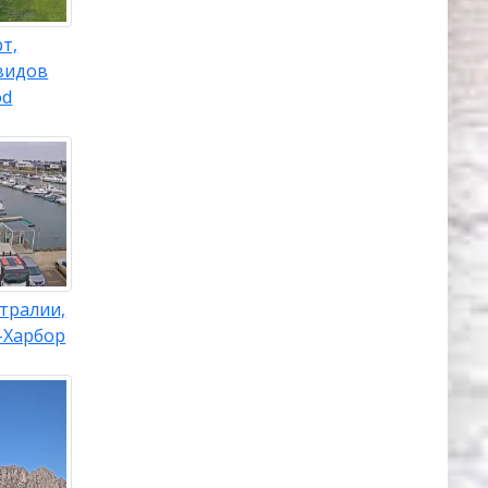
т,
видов
od
тралии,
-Харбор