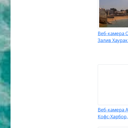
Веб-камера 
Залив Хаура
Веб-камера А
Кофс-Харбор,