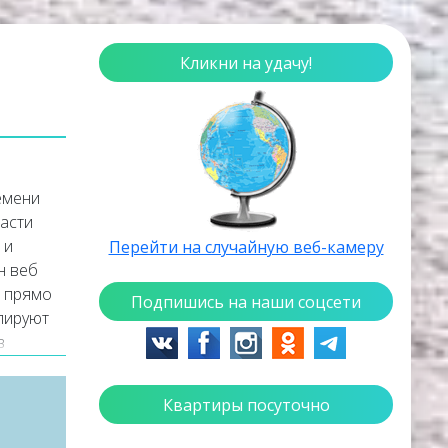
Кликни на удачу!
емени
части
 и
Перейти на случайную веб-камеру
н веб
и прямо
Подпишись на наши соцсети
слируют
в
ое
Квартиры посуточно