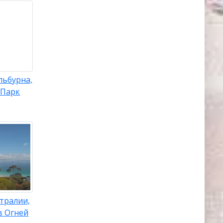
льбурна,
-Парк
тралии,
в Огней