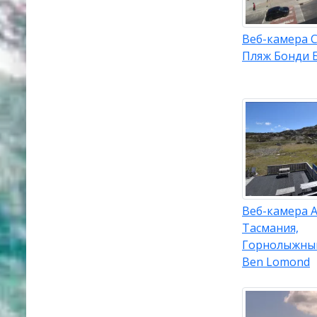
Веб-камера С
Пляж Бонди 
Веб-камера А
Тасмания,
Горнолыжны
Ben Lomond