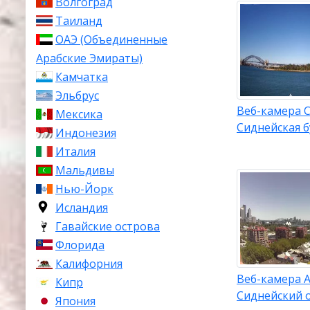
Волгоград
Таиланд
ОАЭ (Объединенные
Арабские Эмираты)
Камчатка
Эльбрус
Веб-камера С
Мексика
Сиднейская б
Индонезия
Италия
Мальдивы
Нью-Йорк
Исландия
Гавайские острова
Флорида
Калифорния
Веб-камера А
Кипр
Сиднейский 
Япония