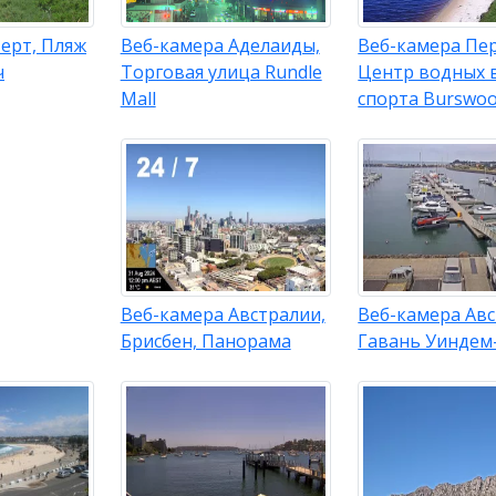
ерт, Пляж
Веб-камера Аделаиды,
Веб-камера Пер
ч
Торговая улица Rundle
Центр водных 
Mall
спорта Burswo
Веб-камера Австралии,
Веб-камера Авс
Брисбен, Панорама
Гавань Уиндем