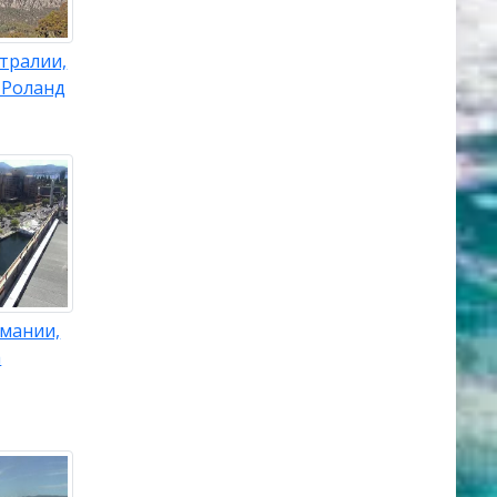
тралии,
 Роланд
смании,
а