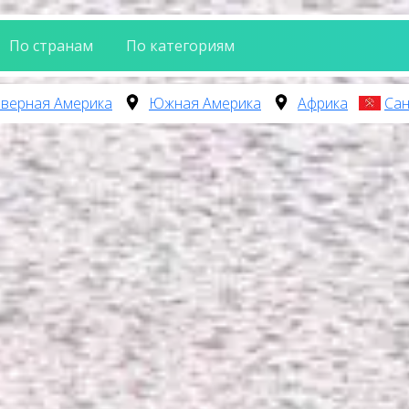
По странам
По категориям
верная Америка
Южная Америка
Африка
Сан