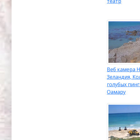
театр
Веб камера 
Зеландия, Ко
голубых пин
Оамару