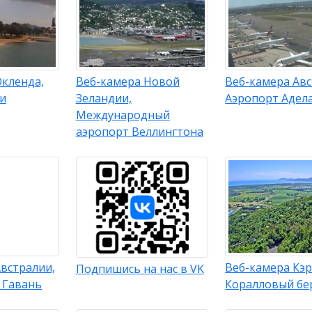
Окленда,
Веб-камера Новой
Веб-камера Авс
ки
Зеландии,
Аэропорт Адел
Международный
аэропорт Веллингтона
встралии,
Веб-камера Кэр
Подпишись на нас в VK
 Гавань
Коралловый бе