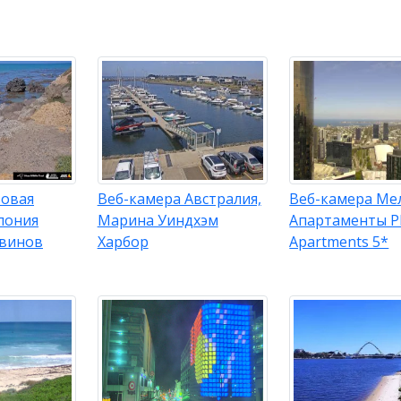
Новая
Веб-камера Австралия,
Веб-камера Ме
лония
Марина Уиндхэм
Апартаменты P
гвинов
Харбор
Apartments 5*