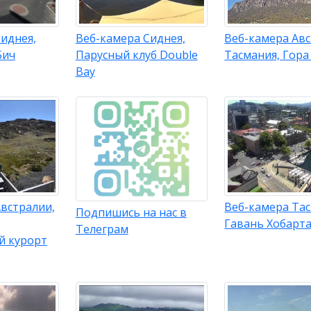
иднея,
Веб-камера Сиднея,
Веб-камера Авс
Бич
Парусный клуб Double
Тасмания, Гора
Bay
встралии,
Веб-камера Та
Подпишись на нас в
Гавань Хобарт
Телеграм
й курорт