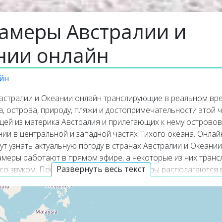
камеры Австралии и
нии онлайн
йн
встралии и Океании онлайн транслирующие в реальном вр
а, острова, природу, пляжи и достопримечательности этой 
щей из материка Австралия и прилегающих к нему островов
ии в центральной и западной частях Тихого океана. Онлай
т узнать актуальную погоду в странах Австралии и Океани
амеры работают в прямом эфире, а некоторые из них тран
Развернуть весь текст
со звуком. Популярные онлайн веб камеры располагаются 
 списка трансляций. Карта онлайн веб камер покажет точн
ие каждой веб камеры в Австралии и Океании.