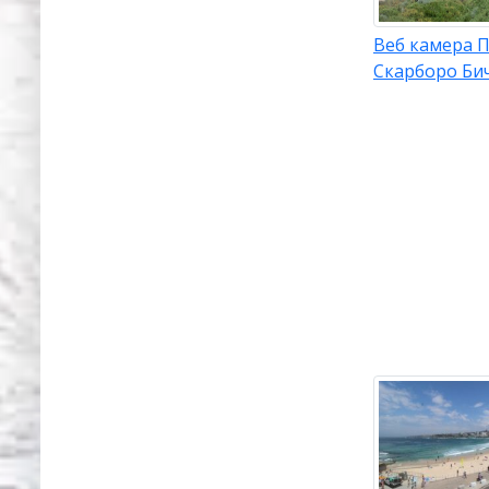
Веб камера П
Скарборо Би