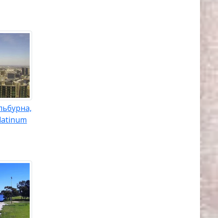
льбурна,
latinum