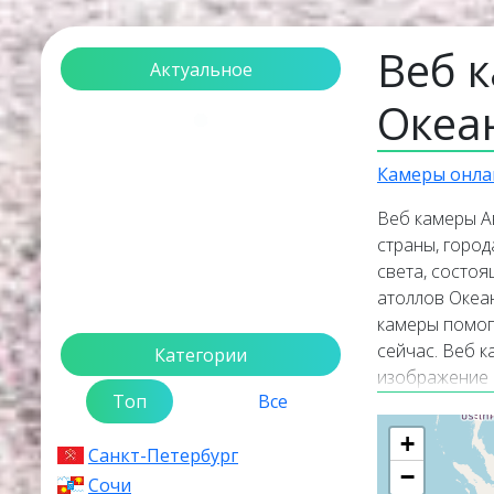
Веб 
Актуальное
Океа
Загрузка...
Камеры онла
Веб камеры А
страны, город
света, состоя
атоллов Океан
камеры помогу
сейчас. Веб к
Категории
изображение 
Топ
Все
верхней части
местоположен
+
Санкт-Петербург
−
Сочи