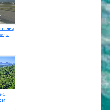
тралии,
аиды
нс,
рег