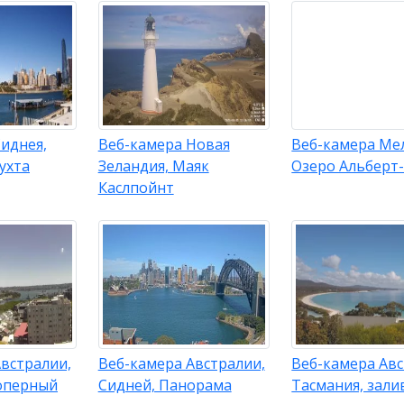
иднея,
Веб-камера Новая
Веб-камера Ме
ухта
Зеландия, Маяк
Озеро Альберт
Каслпойнт
встралии,
Веб-камера Австралии,
Веб-камера Авс
оперный
Сидней, Панорама
Тасмания, зали