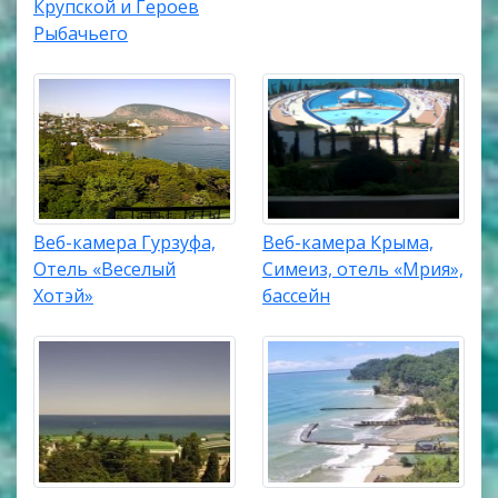
Крупской и Героев
Рыбачьего
Веб-камера Гурзуфа,
Веб-камера Крыма,
Отель «Веселый
Симеиз, отель «Мрия»,
Хотэй»
бассейн