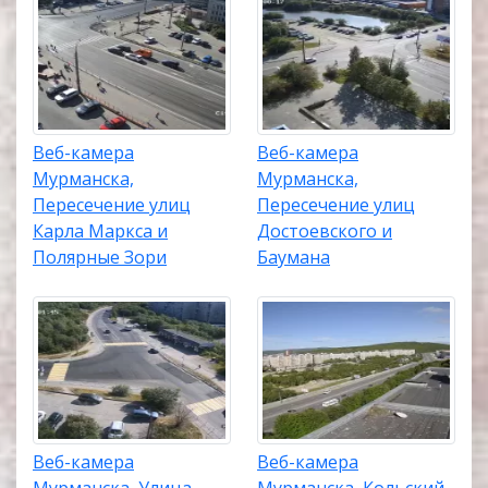
Веб-камера
Веб-камера
Мурманска,
Мурманска,
Пересечение улиц
Пересечение улиц
Карла Маркса и
Достоевского и
Полярные Зори
Баумана
Веб-камера
Веб-камера