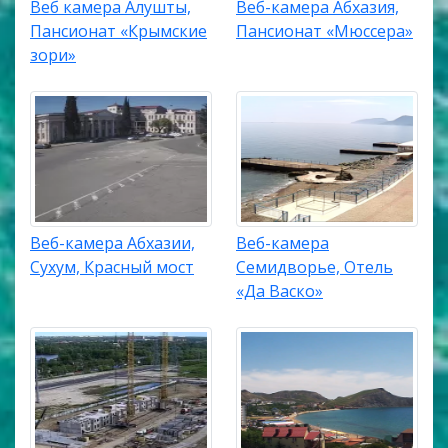
Веб камера Алушты,
Веб-камера Абхазия,
Пансионат «Крымские
Пансионат «Мюссера»
зори»
Веб-камера Абхазии,
Веб-камера
Сухум, Красный мост
Семидворье, Отель
«Да Васко»