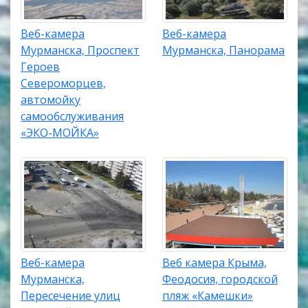
Веб-камера
Веб-камера
Мурманска, Проспект
Мурманска, Панорама
Героев
Североморцев,
автомойку
самообслуживания
«ЭКО-МОЙКА»
Веб-камера
Веб камера Крыма,
Мурманска,
Феодосия, городской
Пересечение улиц
пляж «Камешки»