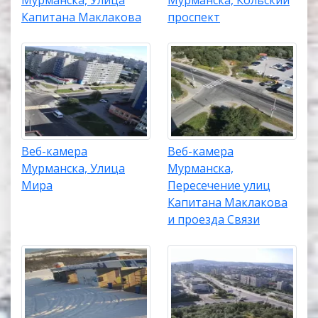
Мурманска, Улица
Мурманска, Кольский
Капитана Маклакова
проспект
Веб-камера
Веб-камера
Мурманска, Улица
Мурманска,
Мира
Пересечение улиц
Капитана Маклакова
и проезда Связи