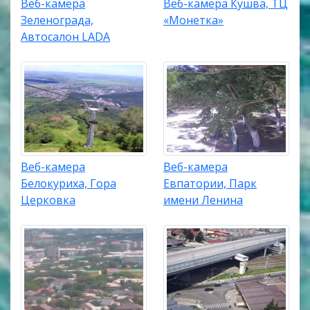
Веб-камера
Веб-камера Кушва, ТЦ
Зеленограда,
«Монетка»
Автосалон LADA
Веб-камера
Веб-камера
Белокуриха, Гора
Евпатории, Парк
Церковка
имени Ленина