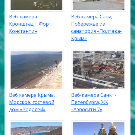
Веб-камера
Веб камера Саки,
Кронштадт, Форт
Побережье из
Константин
санатория «Полтава-
Крым»
Веб камера Крыма,
Веб-камера Санкт-
Морское, гостевой
Петербурга, ЖК
дом «Водолей»
«Аэросити 7»