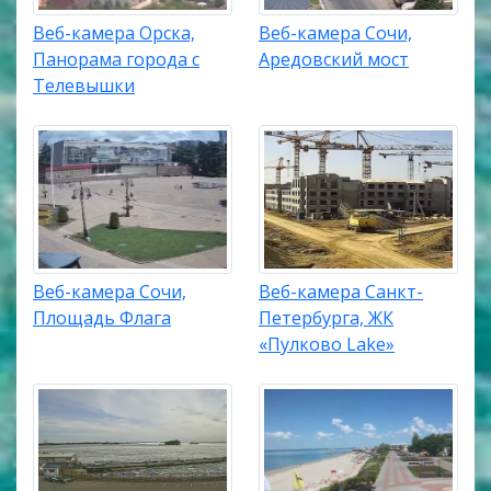
Веб-камера Орска,
Веб-камера Сочи,
Панорама города с
Аредовский мост
Телевышки
Веб-камера Сочи,
Веб-камера Санкт-
Площадь Флага
Петербурга, ЖК
«Пулково Lake»