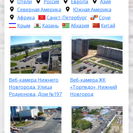
Отели
Россия
Европа
Азия
Северная Америка
Южная Америка
Африка
Санкт-Петербург
Сочи
Крым
Казань
Абхазия
Китай
Веб-камера Нижнего
Веб-камера ЖК
Новгорода, Улица
«Торпедо», Нижний
Родионова, Дом №197
Новгород