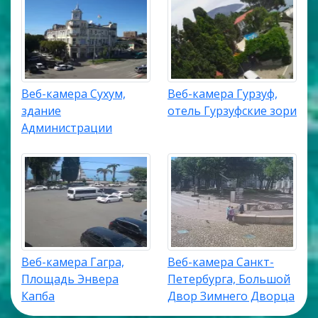
Веб-камера Сухум,
Веб-камера Гурзуф,
здание
отель Гурзуфские зори
Администрации
Веб-камера Гагра,
Веб-камера Санкт-
Площадь Энвера
Петербурга, Большой
Капба
Двор Зимнего Дворца