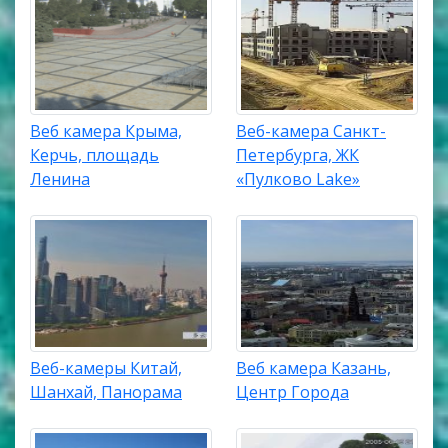
Веб камера Крыма,
Веб-камера Санкт-
Керчь, площадь
Петербурга, ЖК
Ленина
«Пулково Lake»
Веб-камеры Китай,
Веб камера Казань,
Шанхай, Панорама
Центр Города