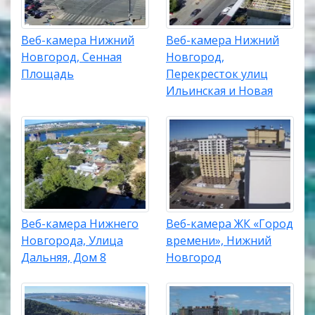
Веб-камера Нижний
Веб-камера Нижний
Новгород, Сенная
Новгород,
Площадь
Перекресток улиц
Ильинская и Новая
Веб-камера Нижнего
Веб-камера ЖК «Город
Новгорода, Улица
времени», Нижний
Дальняя, Дом 8
Новгород