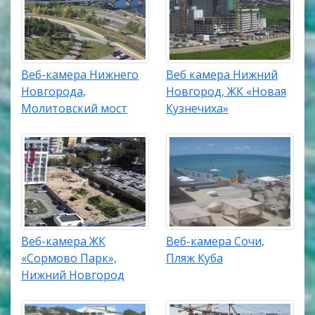
Веб-камера Нижнего
Веб камера Нижний
Новгорода,
Новгород, ЖК «Новая
Молитовский мост
Кузнечиха»
Веб-камера ЖК
Веб-камера Сочи,
«Сормово Парк»,
Пляж Куба
Нижний Новгород