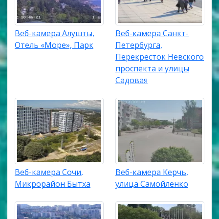
Веб-камера Алушты,
Веб-камера Санкт-
Отель «Море», Парк
Петербурга,
Перекресток Невского
проспекта и улицы
Садовая
Веб-камера Сочи,
Веб-камера Керчь,
Микрорайон Бытха
улица Самойленко