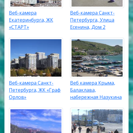
Веб-камера
Веб-камера Санкт-
Екатеринбурга, ЖК
Петербурга, Улица
«СТАРТ»
Есенина, Дом 2
Веб-камера Санкт-
Веб камера Крыма,
Петербурга, ЖК «Граф
Балаклава,
Орлов»
набережная Назукина