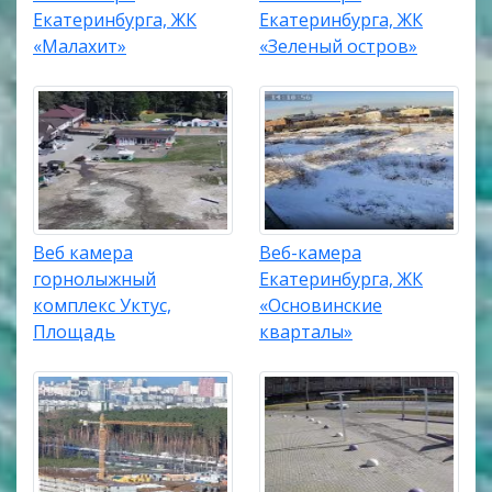
Екатеринбурга, ЖК
Екатеринбурга, ЖК
«Малахит»
«Зеленый остров»
Веб камера
Веб-камера
горнолыжный
Екатеринбурга, ЖК
комплекс Уктус,
«Основинские
Площадь
кварталы»