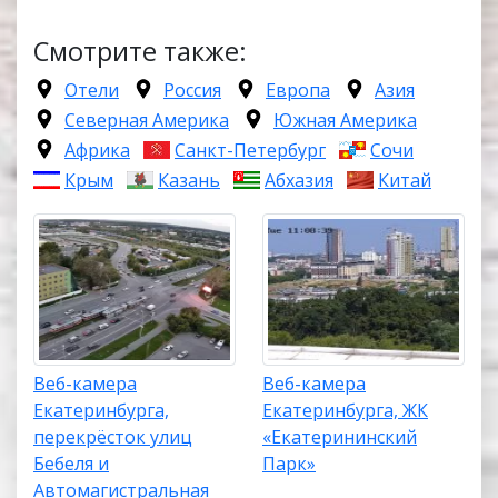
Смотрите также:
Отели
Россия
Европа
Азия
Северная Америка
Южная Америка
Африка
Санкт-Петербург
Сочи
Крым
Казань
Абхазия
Китай
Веб-камера
Веб-камера
Екатеринбурга,
Екатеринбурга, ЖК
перекрёсток улиц
«Екатерининский
Бебеля и
Парк»
Автомагистральная