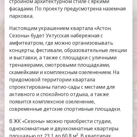
стройном архитектурном стиле с яркими
фасадами. По проекту предусмотрена наземная
парковка.
Настоящим украшением квартала «Астон.
Сезоны» будет Уктусская набережная с
амфитеатром, где можно организовывать
концерты, фестивали, образовательные лекции
и выставки, а также с площадки с уличными
тренажерами, смотровыми площадками,
скамейками и комплексным озеленением. На
придомовой территории квартала
спроектированы патио-сады с местами для
активного и спокойного отдыха, а также
появится комплексное озеленение,
современные детские спортивные площадки.
В ЖК «Сезоны» можно приобрести студии,
однокомнатные и двухкомнатные квартиры
площадью от 23,1 до 60,8 м². В квартирах