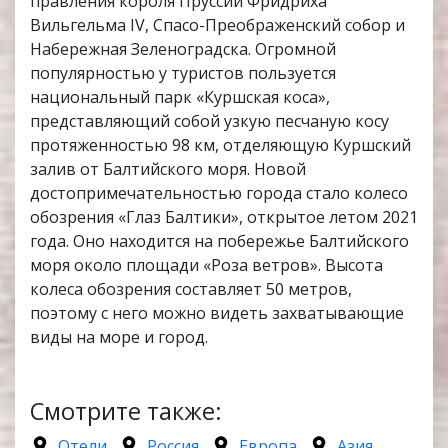
правления короля Пруссии Фридриха
Вильгельма IV, Спасо-Преображенский собор и
Набережная Зеленоградска. Огромной
популярностью у туристов пользуется
национальный парк «Куршская коса»,
представляющий собой узкую песчаную косу
протяженностью 98 км, отделяющую Куршский
залив от Балтийского моря. Новой
достопримечательностью города стало колесо
обозрения «Глаз Балтики», открытое летом 2021
года. Оно находится на побережье Балтийского
моря около площади «Роза ветров». Высота
колеса обозрения составляет 50 метров,
поэтому с него можно видеть захватывающие
виды на море и город.
Смотрите также:
Отели
Россия
Европа
Азия