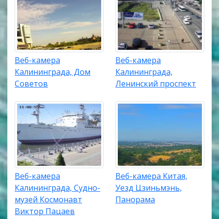
Веб-камера
Веб-камера
Калининграда, Дом
Калининграда,
Советов
Ленинский проспект
Веб-камера
Веб-камера Китая,
Калининграда, Судно-
Уезд Цзиньмэнь,
музей Космонавт
Панорама
Виктор Пацаев