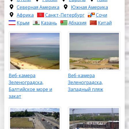
Северная Америка
Южная Америка
Африка
Санкт-Петербург
Сочи
Крым
Казань
Абхазия
Китай
Веб-камера
Веб-камера
Зеленоградска,
Зеленоградска,
Балтийское море и
Западный пляж
закат