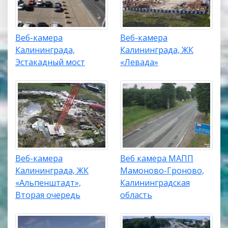
Веб-камера
Веб-камера
Калининграда,
Калининграда, ЖК
Эстакадный мост
«Левада»
Веб-камера
Веб камера МАПП
Калининграда, ЖК
Мамоново-Гроново,
«Альпенштадт»,
Калининградская
Вторая очередь
область