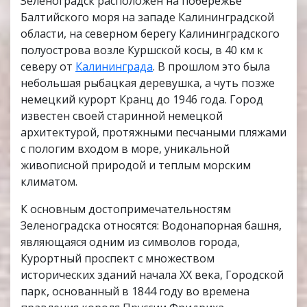
Зеленоградск расположен на побережье
Балтийского моря на западе Калининградской
области, на северном берегу Калининградского
полуострова возле Куршской косы, в 40 км к
северу от
Калининграда
. В прошлом это была
небольшая рыбацкая деревушка, а чуть позже
немецкий курорт Кранц до 1946 года. Город
известен своей старинной немецкой
архитектурой, протяжными песчаными пляжами
с пологим входом в море, уникальной
живописной природой и теплым морским
климатом.
К основным достопримечательностям
Зеленоградска относятся: Водонапорная башня,
являющаяся одним из символов города,
Курортный проспект с множеством
исторических зданий начала XX века, Городской
парк, основанный в 1844 году во времена