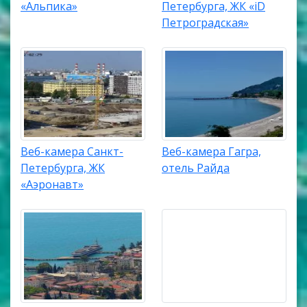
«Альпика»
Петербурга, ЖК «iD
Петроградская»
Веб-камера Санкт-
Веб-камера Гагра,
Петербурга, ЖК
отель Райда
«Аэронавт»