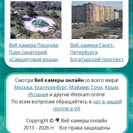
Веб камера Пицунда,
Веб-камера Санкт-
Парк санаторий
Петербурга,
«Самшитовая роща»
Богатырский проспект
Смотри
Веб камеры онлайн
со всего мира!
Москва
,
Екатеринбург
,
Майами
,
Сочи
,
Крым
,
Испания
и другие Webcam online
По всем вопросам обращайтесь в
чат в нашей
группе в VK
Copyright © 🎥 Веб камеры онлайн
2013 - 2026 гг
Все права защищены