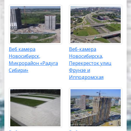
Веб камера
Веб-камера
Новосибирск,
Новосибирска,
Микрорайон «Радуга
Перекресток улиц
Сибири»
Фрунзе и
Ипподромская