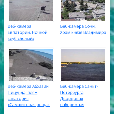
Веб-камера
Веб-камера Сочи,
Евпатории, Ночной
Храм князя Владимира
клуб «Белый»
Веб-камера Абхазии,
Веб-камера Санкт-
Пицунда, пляж
Петербурга,
санатория
Дворцовая
«Самшитовая роща»
набережная