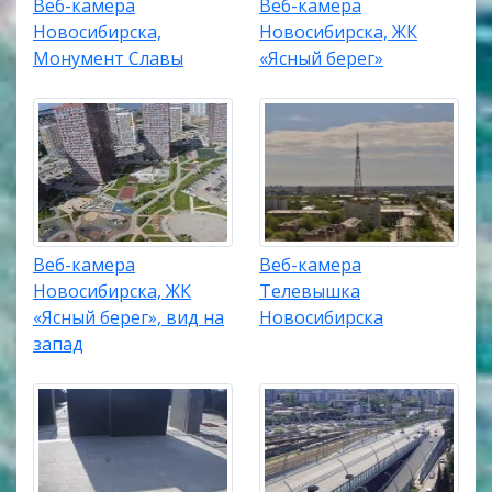
Веб-камера
Веб-камера
Новосибирска,
Новосибирска, ЖК
Монумент Славы
«Ясный берег»
Веб-камера
Веб-камера
Новосибирска, ЖК
Телевышка
«Ясный берег», вид на
Новосибирска
запад