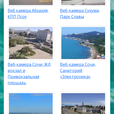
Веб камера Абхазия,
Веб-камера Сухума,
КПП Псоу
Парк Славы
Веб-камера Сочи, ЖД
Веб-камера Сочи,
вокзал и
Санаторий
Привокзальная
«Электроника»
площадь