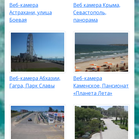
Веб-камера
Веб камера Крыма,
Астрахани, улица
Севастополь,
Боевая
панорама
Веб-камера Абхазии,
Веб-камера
Гагра, Парк Славы
Каменское, Пансионат
«Планета Лета»