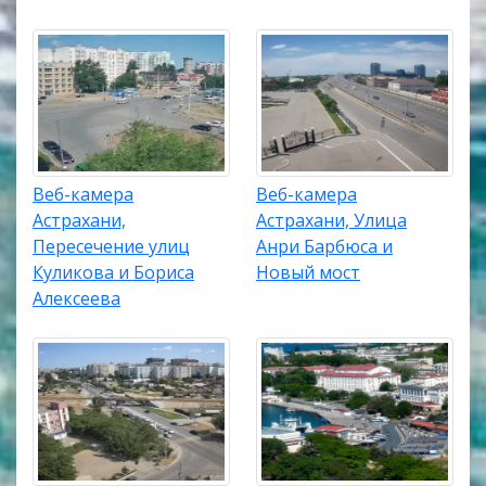
Веб-камера
Веб-камера
Астрахани,
Астрахани, Улица
Пересечение улиц
Анри Барбюса и
Куликова и Бориса
Новый мост
Алексеева