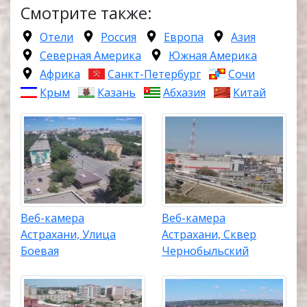
Смотрите также:
Отели
Россия
Европа
Азия
Северная Америка
Южная Америка
Африка
Санкт-Петербург
Сочи
Крым
Казань
Абхазия
Китай
Веб-камера
Веб-камера
Астрахани, Улица
Астрахани, Сквер
Боевая
Чернобыльский