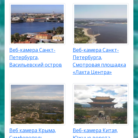
Веб-камера Санкт-
Веб-камера Санкт-
Петербурга,
Петербурга,
Васильевский остров
Смотровая площадка
«Лахта Центра»
Веб камера Крыма,
Веб-камера Китая,
Симферополь,
Южные ворота