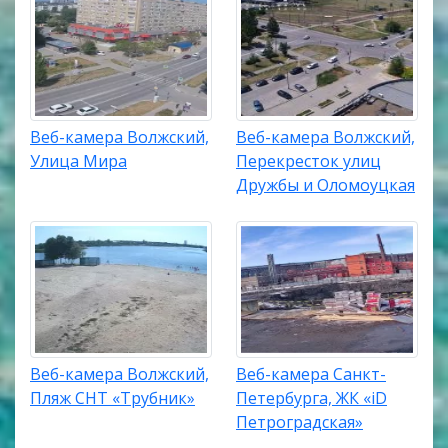
Веб-камера Волжский,
Веб-камера Волжский,
Улица Мира
Перекресток улиц
Дружбы и Оломоуцкая
Веб-камера Волжский,
Веб-камера Санкт-
Пляж СНТ «Трубник»
Петербурга, ЖК «iD
Петроградская»