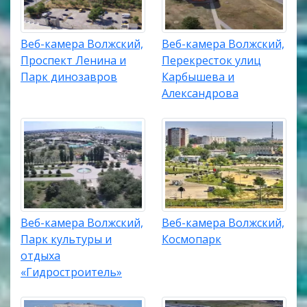
Веб-камера Волжский,
Веб-камера Волжский,
Проспект Ленина и
Перекресток улиц
Парк динозавров
Карбышева и
Александрова
Веб-камера Волжский,
Веб-камера Волжский,
Парк культуры и
Космопарк
отдыха
«Гидростроитель»