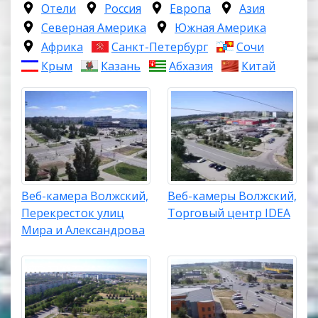
Отели
Россия
Европа
Азия
Северная Америка
Южная Америка
Африка
Санкт-Петербург
Сочи
Крым
Казань
Абхазия
Китай
Веб-камера Волжский,
Веб-камеры Волжский,
Перекресток улиц
Торговый центр IDEA
Мира и Александрова