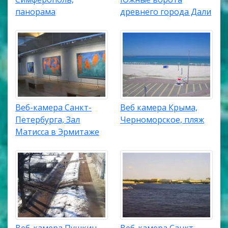
панорама
древнего города Дали
Веб-камера Санкт-
Веб камера Крыма,
Петербурга, Зал
Черноморское, пляж
Матисса в Эрмитаже
Веб-камера Пушкин,
Веб-камера Санкт-