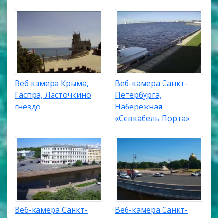
Веб камера Крыма,
Веб-камера Санкт-
Гаспра, Ласточкино
Петербурга,
гнездо
Набережная
«Севкабель Порта»
Веб-камера Санкт-
Веб-камера Санкт-