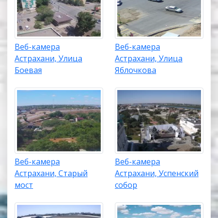
Веб-камера
Веб-камера
Астрахани, Улица
Астрахани, Улица
Боевая
Яблочкова
Веб-камера
Веб-камера
Астрахани, Старый
Астрахани, Успенский
мост
собор