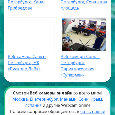
Петербурга, Канал
Петербурга, Сенатская
Грибоедова
площадь
Веб-камера Санкт-
Веб-камеры Санкт-
Петербурга, ЖК
Петербурга,
«Пулково Лейк»
Парикмахерская
«Супермен»
Смотри
Веб камеры онлайн
со всего мира!
Москва
,
Екатеринбург
,
Майами
,
Сочи
,
Крым
,
Испания
и другие Webcam online
По всем вопросам обращайтесь в
чат в нашей