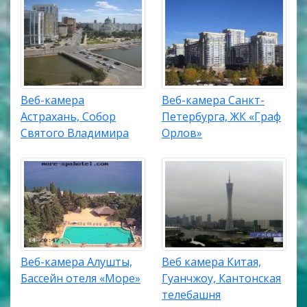
Веб-камера
Веб-камера Санкт-
Астрахань, Собор
Петербурга, ЖК «Граф
Святого Владимира
Орлов»
Веб-камера Алушты,
Веб камера Китая,
Бассейн отеля «Море»
Гуанчжоу, Кантонская
телебашня