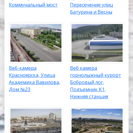
Коммунальный мост
Пересечение улиц
Батурина и Весны
Веб-камера
Веб камера
Красноярска, Улица
горнолыжный курорт
Академика Вавилова,
Бобровый лог,
Дом №23
Подъемник К1,
Нижняя станция