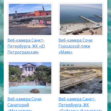
Веб-камера Санкт-
Веб-камера Сочи,
Петербурга, ЖК «iD
Городской пляж
Петроградская»
«Маяк»
Веб-камера Сочи,
Веб-камера Санкт-
Санаторий
Петербурга, ЖК
«Металлург»
«Пейзажный квартал»