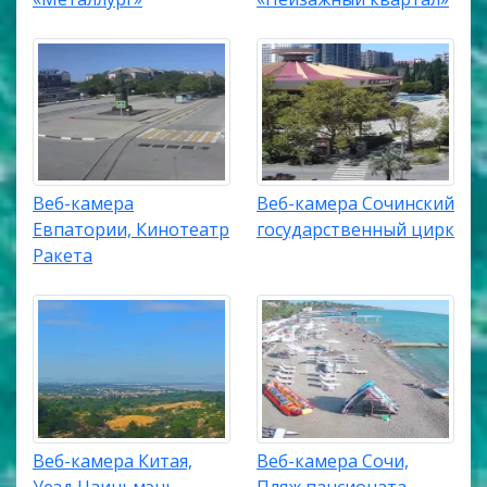
Веб-камера
Веб-камера Сочинский
Евпатории, Кинотеатр
государственный цирк
Ракета
Веб-камера Китая,
Веб-камера Сочи,
Уезд Цзиньмэнь,
Пляж пансионата