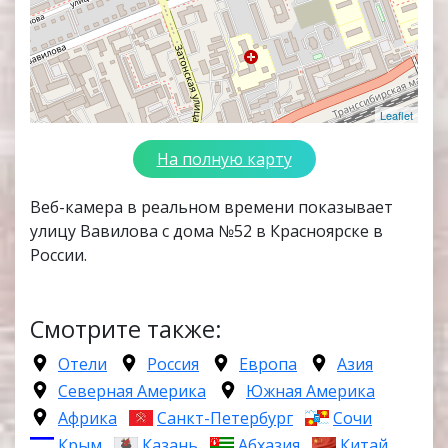
Leaflet
На полную карту
Веб-камера в реальном времени показывает
улицу Вавилова с дома №52 в Красноярске в
России.
Смотрите также:
Отели
Россия
Европа
Азия
Северная Америка
Южная Америка
Африка
Санкт-Петербург
Сочи
Крым
Казань
Абхазия
Китай