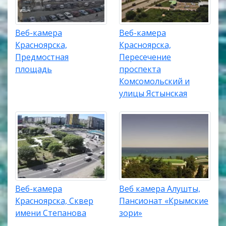
Веб-камера
Веб-камера
Красноярска,
Красноярска,
Предмостная
Пересечение
площадь
проспекта
Комсомольский и
улицы Ястынская
Веб-камера
Веб камера Алушты,
Красноярска, Сквер
Пансионат «Крымские
имени Степанова
зори»