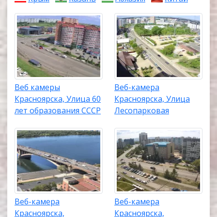
Веб камеры
Веб-камера
Красноярска, Улица 60
Красноярска, Улица
лет образования СССР
Лесопарковая
Веб-камера
Веб-камера
Красноярска,
Красноярска,