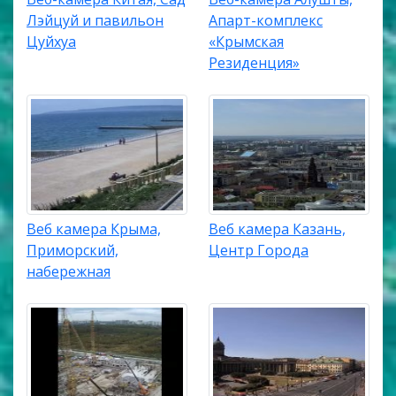
Лэйцуй и павильон
Апарт-комплекс
Цуйхуа
«Крымская
Резиденция»
Веб камера Крыма,
Веб камера Казань,
Приморский,
Центр Города
набережная