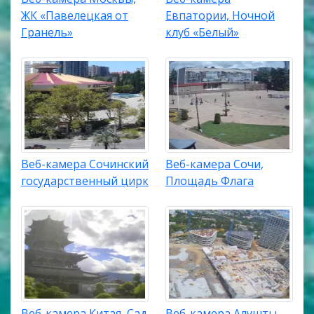
ЖК «Павелецкая от
Евпатории, Ночной
Гранель»
клуб «Белый»
Веб-камера Сочинский
Веб-камера Сочи,
государственный цирк
Площадь Флага
Веб-камера Китая, Сад
Веб-камера Алушты,