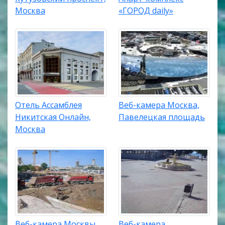
Москва
«ГОРОД daily»
Отель Ассамблея
Веб-камера Москва,
Никитская Онлайн,
Павелецкая площадь
Москва
Веб-камера Москвы,
Веб-камера