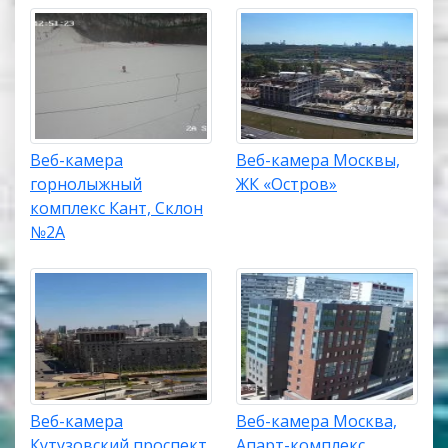
Веб-камера
Веб-камера Москвы,
горнолыжный
ЖК «Остров»
комплекс Кант, Склон
№2А
Веб-камера
Веб-камера Москва,
Кутузовский проспект,
Апарт-комплекс