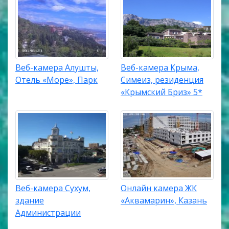
Веб-камера Алушты,
Веб-камера Крыма,
Отель «Море», Парк
Симеиз, резиденция
«Крымский Бриз» 5*
Веб-камера Сухум,
Онлайн камера ЖК
здание
«Аквамарин», Казань
Администрации