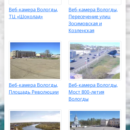
Веб-камера Вологды,
Веб-камера Вологды,
ТЦ «Шоколад»
Пересечение улиц
Зосимовская и
Козленская
Веб-камера Вологды,
Веб-камера Вологды,
Площадь Революции
Мост 800-летия
Вологды