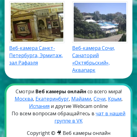
Веб-камера Санкт-
Веб-камера Сочи,
Петербурга, Эрмитаж,
Санаторий
зал Рафаэля
«Октябрьский»,
Аквапарк
Смотри
Веб камеры онлайн
со всего мира!
Москва
,
Екатеринбург
,
Майами
,
Сочи
,
Крым
,
Испания
и другие Webcam online
По всем вопросам обращайтесь в
чат в нашей
группе в VK
Copyright © 🎥 Веб камеры онлайн