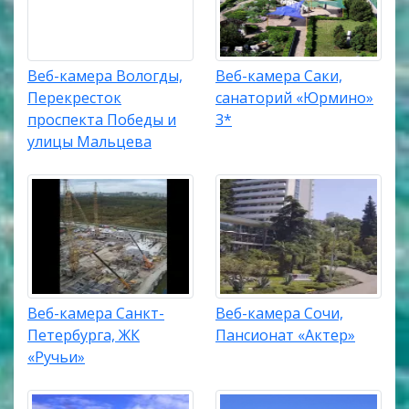
Веб-камера Вологды,
Веб-камера Саки,
Перекресток
санаторий «Юрмино»
проспекта Победы и
3*
улицы Мальцева
Веб-камера Санкт-
Веб-камера Сочи,
Петербурга, ЖК
Пансионат «Актер»
«Ручьи»