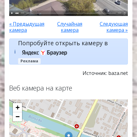
0:00
0:00
« Предыдущая
Случайная
Следующая
камера
камера
камера »
Попробуйте открыть камеру в
ℹ️
Реклама
Источник: baza.net
Веб камера на карте
+
−