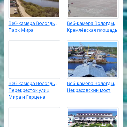
Веб-камера Вологды,
Веб-камера Вологды,
Парк Мира
Кремлёвская площадь
Веб-камера Вологды,
Веб-камера Вологды,
Перекресток улиц
Некрасовский мост
Мира и Герцена