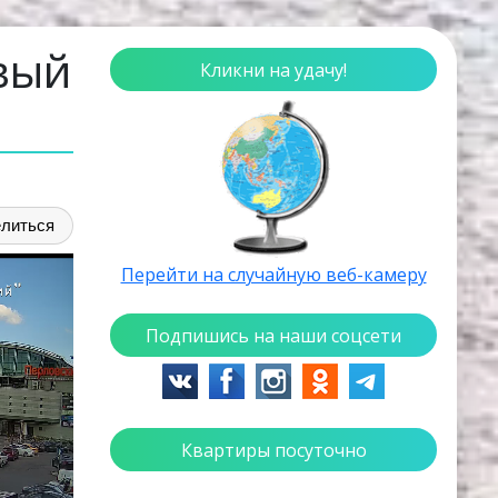
вый
Кликни на удачу!
литься
Перейти на случайную веб-камеру
Подпишись на наши соцсети
Квартиры посуточно