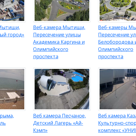
Мытищи,
Веб-камера Мытищи,
Веб-камеры М
ый город»
Пересечение улицы
Пересечение у
Академика Каргина и
Белобородова 
Олимпийского
Олимпийского
проспекта
проспекта
Крыма,
Веб камера Песчаное,
Веб камера Каз
ель
Детский Лагерь «Ай-
Культурно-спо
Кэмп»
комплекс «УНИ