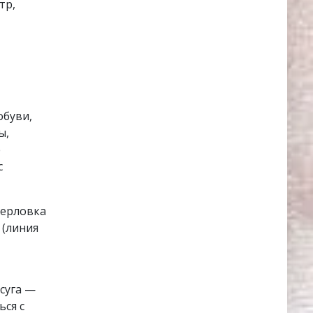
тр,
обуви,
ы,
е
с
Перловка
 (линия
суга —
ься с