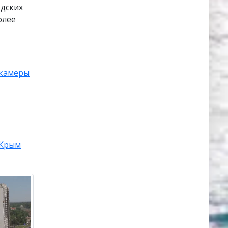
одских
олее
-камеры
Крым