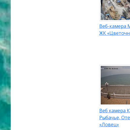
Веб-камера 
ЖК «Цветочн
Веб камера 
Рыбачье, От
«Ловец»