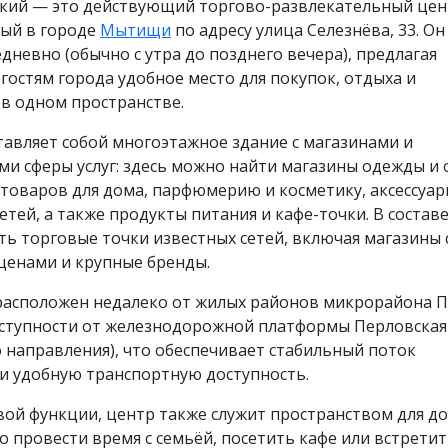
кий — это действующий торгово-развлекательный цен
ый в городе
Мытищи
по адресу улица Селезнёва, 33. Он
дневно (обычно с утра до позднего вечера), предлагая
гостям города удобное место для покупок, отдыха и
в одном пространстве.
авляет собой многоэтажное здание с магазинами и
и сферы услуг: здесь можно найти магазины одежды и 
товаров для дома, парфюмерию и косметику, аксессуар
етей, а также продукты питания и кафе-точки. В состав
ть торговые точки известных сетей, включая магазины 
ценами и крупные бренды.
расположен недалеко от жилых районов микрорайона 
оступности от железнодорожной платформы Перловская
 направления), что обеспечивает стабильный поток
и удобную транспортную доступность.
ой функции, центр также служит пространством для до
 провести время с семьёй, посетить кафе или встретит