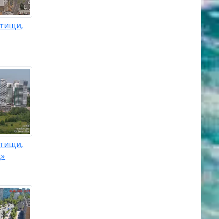
тищи,
тищи,
д»