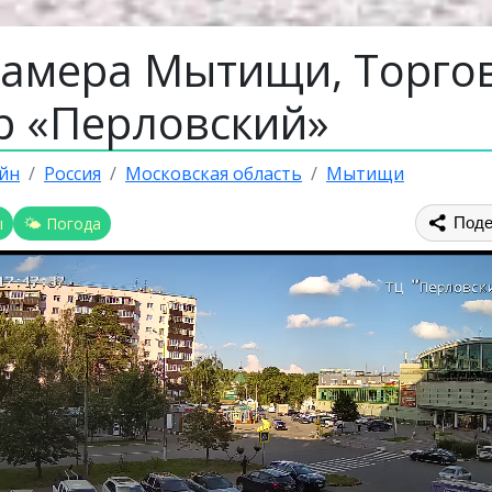
камера Мытищи, Торго
р «Перловский»
йн
Россия
Московская область
Мытищи
ы
🌤 Погода
Поде