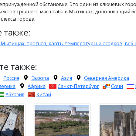
епринуждённой обстановке. Это один из ключевых гор
ъектов среднего масштаба в Мытищах, дополняющий б
плексы города.
 также:
 Мытищах: прогноз, карты температуры и осадков, веб
те также:
Россия
Европа
Азия
Северная Америка
мерика
Африка
Санкт-Петербург
Сочи
Абхазия
Китай