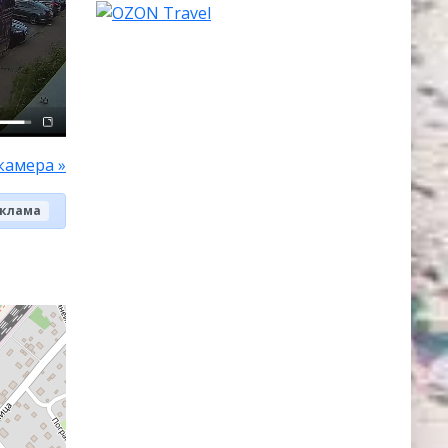
камера »
клама