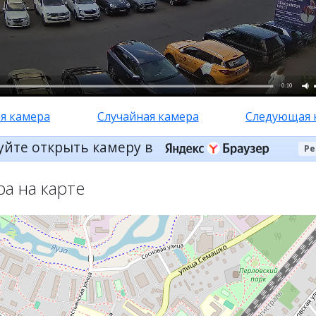
0:10
я камера
Случайная камера
Следующая 
уйте открыть камеру в
Ре
ра на карте