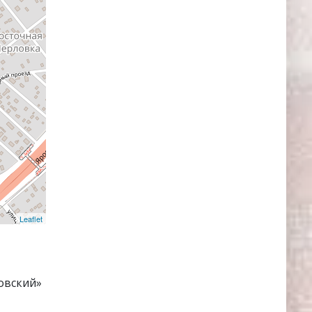
Leaflet
овский»