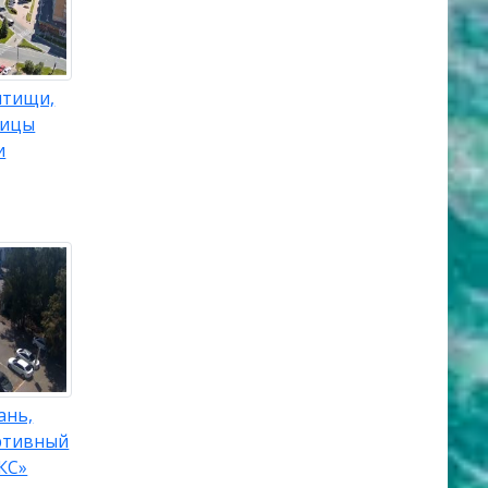
ытищи,
лицы
и
ань,
ртивный
КС»