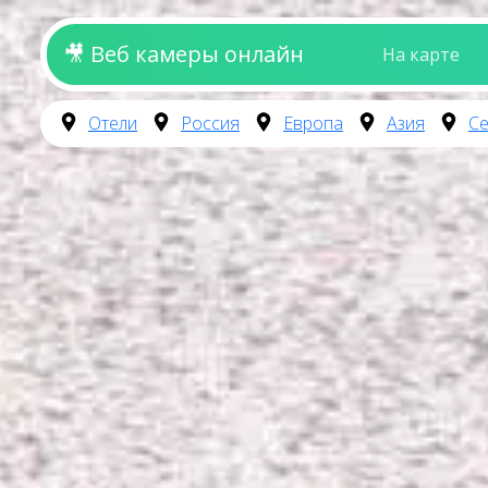
🎥 Веб камеры онлайн
На карте
Отели
Россия
Европа
Азия
Се