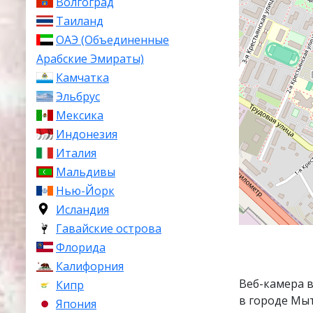
Волгоград
Таиланд
ОАЭ (Объединенные
Арабские Эмираты)
Камчатка
Эльбрус
Мексика
Индонезия
Италия
Мальдивы
Нью-Йорк
Исландия
Гавайские острова
Флорида
Калифорния
Веб-камера 
Кипр
в городе Мы
Япония