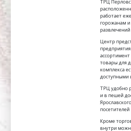
ТРЦ Перловс
расположенн
работает еже
горожанам и 
развлечений 
Центр предст
предприятиям
ассортимент 
товары для д
комплекса ес
доступными 
ТРЦ удобно 
и в пешей д
Ярославского
посетителей 
Кроме торгов
внутри можно