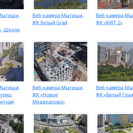
Мытищи,
Веб-камера Мытищи,
Веб-камера Мы
ЖК Белый Grad
ЖК «КИТ 2»
, Школа
Мытищи,
Веб-камера Мытищи,
Веб-камера Мы
 улиц
ЖК «Новое
ЖК «Белый Гра
Летная
Медведково»