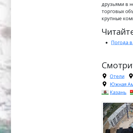
друзьями в н
торговых об
крупные ком
Читайте
Погода в
Смотри
Отели
Южная А
Казань