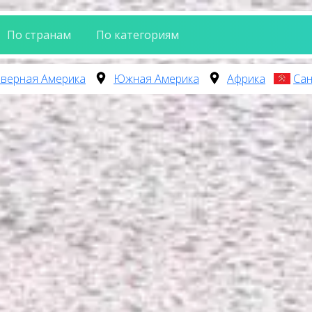
По странам
По категориям
верная Америка
Южная Америка
Африка
Сан