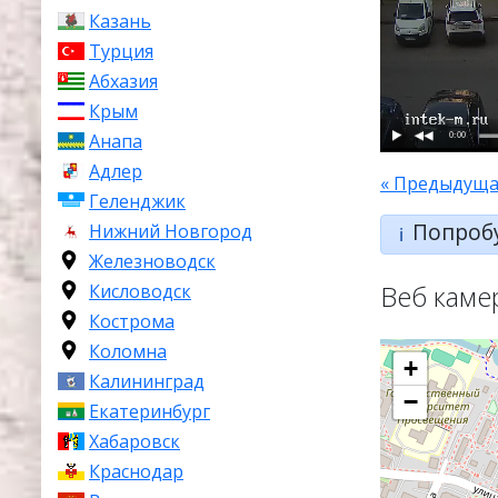
Казань
Турция
Абхазия
Крым
0:00
Анапа
Адлер
« Предыдуща
Геленджик
Попроб
Нижний Новгород
ℹ️
Железноводск
Веб каме
Кисловодск
Кострома
Коломна
+
Калининград
−
Екатеринбург
Хабаровск
Краснодар