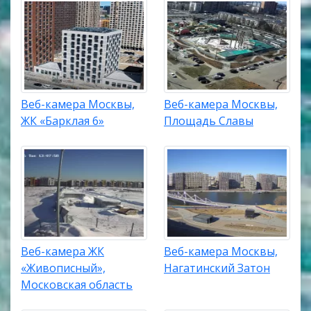
Веб-камера Москвы,
Веб-камера Москвы,
ЖК «Барклая 6»
Площадь Славы
Веб-камера ЖК
Веб-камера Москвы,
«Живописный»,
Нагатинский Затон
Московская область