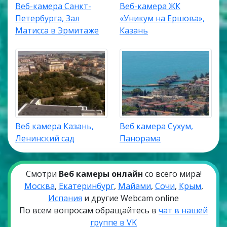
Веб-камера Санкт-
Веб-камера ЖК
Петербурга, Зал
«Уникум на Ершова»,
Матисса в Эрмитаже
Казань
Веб камера Казань,
Веб камера Сухум,
Ленинский сад
Панорама
Смотри
Веб камеры онлайн
со всего мира!
Москва
,
Екатеринбург
,
Майами
,
Сочи
,
Крым
,
Испания
и другие Webcam online
По всем вопросам обращайтесь в
чат в нашей
группе в VK