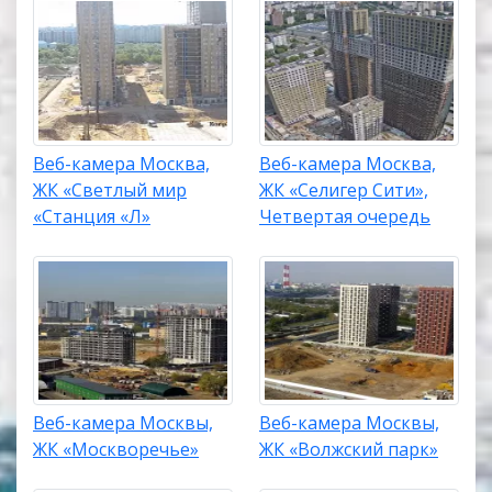
Веб-камера Москва,
Веб-камера Москва,
ЖК «Светлый мир
ЖК «Селигер Сити»,
«Станция «Л»
Четвертая очередь
Веб-камера Москвы,
Веб-камера Москвы,
ЖК «Москворечье»
ЖК «Волжский парк»