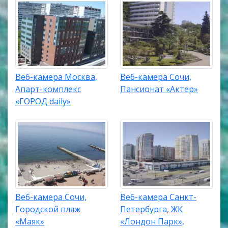
Веб-камера Москва,
Веб-камера Сочи,
Апарт-комплекс
Пансионат «Актер»
«ГОРОД daily»
Веб-камера Сочи,
Веб-камера Санкт-
Городской пляж
Петербурга, ЖК
«Маяк»
«Лондон Парк»,