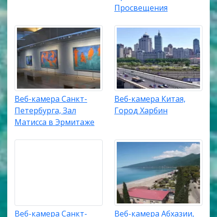
Просвещения
Веб-камера Санкт-
Веб-камера Китая,
Петербурга, Зал
Город Харбин
Матисса в Эрмитаже
Веб-камера Санкт-
Веб-камера Абхазии,