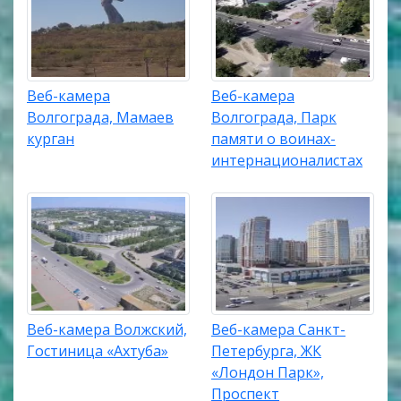
Веб-камера
Веб-камера
Волгограда, Мамаев
Волгограда, Парк
курган
памяти о воинах-
интернационалистах
Веб-камера Волжский,
Веб-камера Санкт-
Гостиница «Ахтуба»
Петербурга, ЖК
«Лондон Парк»,
Проспект