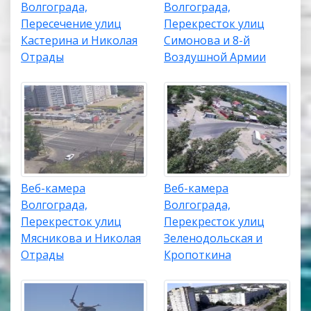
Волгограда,
Волгограда,
Пересечение улиц
Перекресток улиц
Кастерина и Николая
Симонова и 8-й
Отрады
Воздушной Армии
Веб-камера
Веб-камера
Волгограда,
Волгограда,
Перекресток улиц
Перекресток улиц
Мясникова и Николая
Зеленодольская и
Отрады
Кропоткина