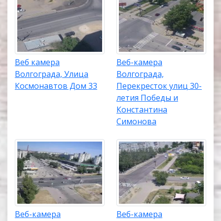
Веб камера
Веб-камера
Волгограда, Улица
Волгограда,
Космонавтов Дом 33
Перекресток улиц 30-
летия Победы и
Константина
Симонова
Веб-камера
Веб-камера