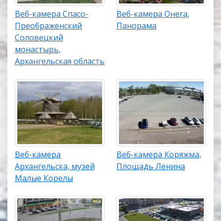
Веб-камера Спасо-
Веб-камера Онега,
Преображенский
Панорама
Соловецкий
монастырь,
Архангельская область
Веб-камера
Веб-камера Коряжма,
Архангельска, музей
Площадь Ленина
Малые Корелы