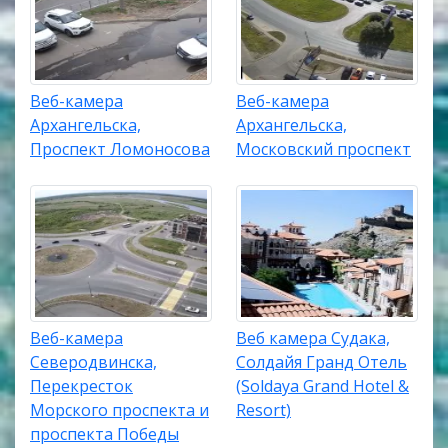
Веб-камера
Веб-камера
Архангельска,
Архангельска,
Проспект Ломоносова
Московский проспект
Веб-камера
Веб камера Судака,
Северодвинска,
Солдайя Гранд Отель
Перекресток
(Soldaya Grand Hotel &
Морского проспекта и
Resort)
проспекта Победы