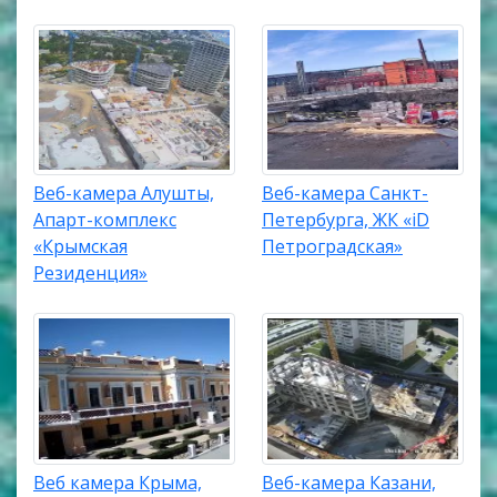
Веб-камера Алушты,
Веб-камера Санкт-
Апарт-комплекс
Петербурга, ЖК «iD
«Крымская
Петроградская»
Резиденция»
Веб камера Крыма,
Веб-камера Казани,