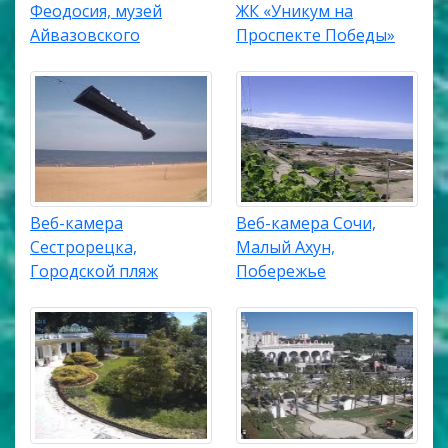
Феодосия, музей
ЖК «Уникум на
Айвазовского
Проспекте Победы»
Веб-камера
Веб-камера Сочи,
Сестрорецка,
Малый Ахун,
Городской пляж
Побережье