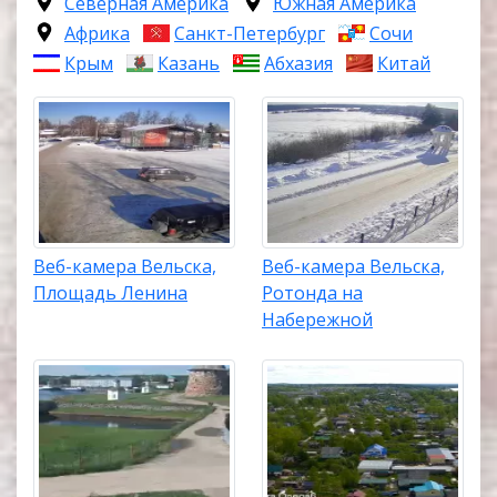
Северная Америка
Южная Америка
Африка
Санкт-Петербург
Сочи
Крым
Казань
Абхазия
Китай
Веб-камера Вельска,
Веб-камера Вельска,
Площадь Ленина
Ротонда на
Набережной