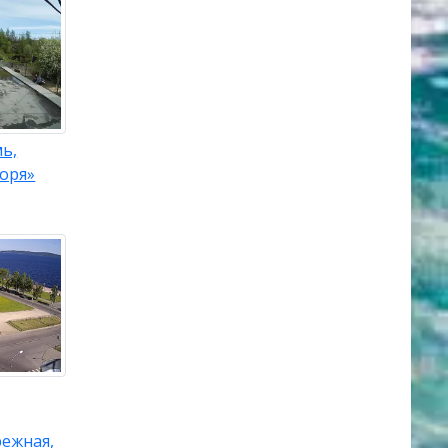
ь,
оря»
режная,