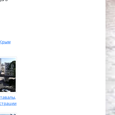
Крым
тавалы,
страции