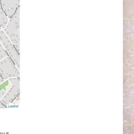
Leaflet
ды в