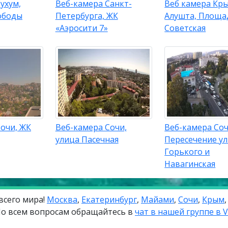
ухум,
Веб-камера Санкт-
Веб камера Кр
ободы
Петербурга, ЖК
Алушта, Площа
«Аэросити 7»
Советская
очи, ЖК
Веб-камера Сочи,
Веб-камера Соч
улица Пасечная
Пересечение у
Горького и
Навагинская
всего мира!
Москва
,
Екатеринбург
,
Майами
,
Сочи
,
Крым
о всем вопросам обращайтесь в
чат в нашей группе в 