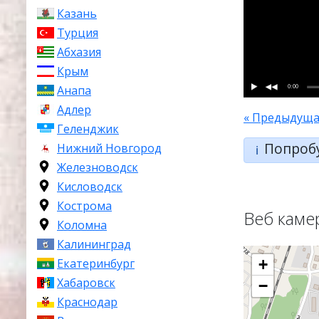
Казань
Турция
Абхазия
Крым
0:00
Анапа
Адлер
« Предыдуща
Геленджик
Попроб
Нижний Новгород
ℹ️
Железноводск
Кисловодск
Кострома
Веб каме
Коломна
Калининград
Екатеринбург
+
Хабаровск
−
Краснодар