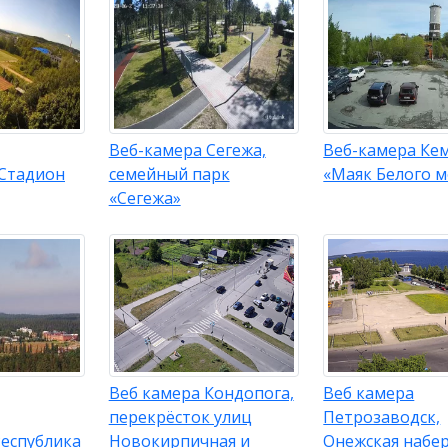
Веб-камера Сегежа,
Веб-камера Кем
 Стадион
семейный парк
«Маяк Белого м
«Сегежа»
Веб камера Кондопога,
Веб камера
перекрёсток улиц
Петрозаводск,
Республика
Новокирпичная и
Онежская набе