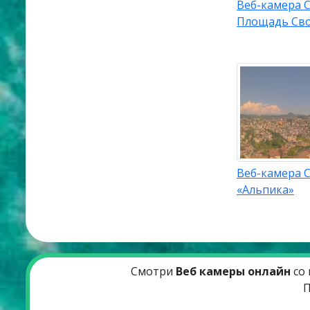
Веб-камера С
Площадь Св
Веб-камера С
«Альпика»
Смотри
Веб камеры онлайн
со 
П