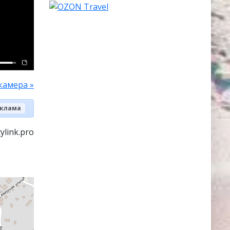
камера »
клама
ylink.pro