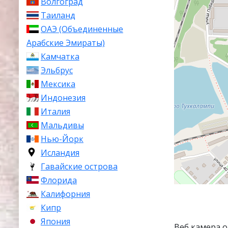
Волгоград
Таиланд
ОАЭ (Объединенные
Арабские Эмираты)
Камчатка
Эльбрус
Мексика
Индонезия
Италия
Мальдивы
Нью-Йорк
Исландия
Гавайские острова
Флорида
Калифорния
Кипр
Япония
Веб камера 