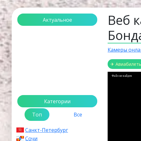
Веб 
Актуальное
Бонд
Загрузка...
Камеры онла
✈ Авиабилет
Файл не найден
Категории
Топ
Все
Санкт-Петербург
Сочи