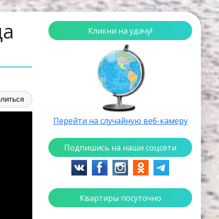
ца
Кликни на удачу!
литься
Перейти на случайную веб-камеру
Подпишись на наши соцсети
Квартиры посуточно