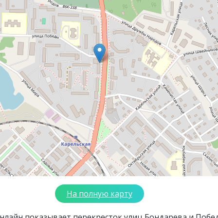
На полную карту
онлайн показывает перекресток улиц Бондарева и Побе