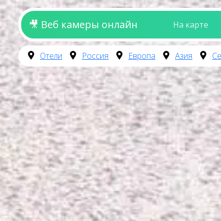
🎥 Веб камеры онлайн
На карте
Отели
Россия
Европа
Азия
Се