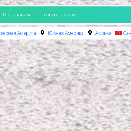
По странам
По категориям
верная Америка
Южная Америка
Африка
Сан