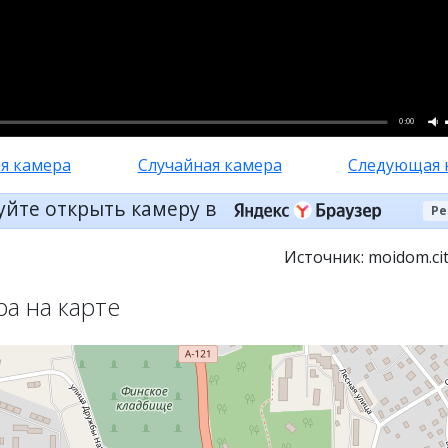
0:00
я камера
Случайная камера
Следующая 
уйте открыть камеру в
Ре
Источник: moidom.cit
ра на карте