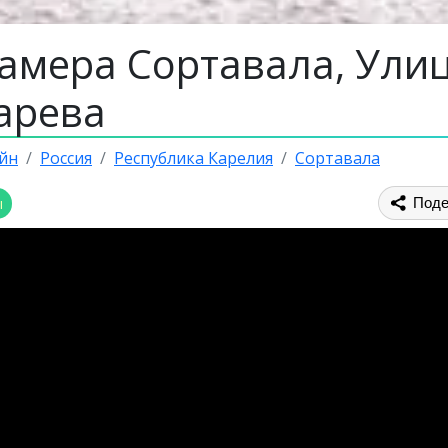
камера Сортавала, Ули
арева
йн
Россия
Республика Карелия
Сортавала
ы
Поде