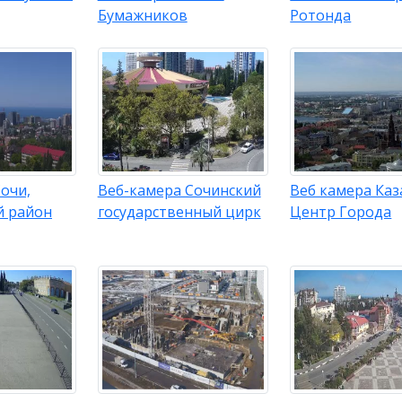
Бумажников
Ротонда
очи,
Веб-камера Сочинский
Веб камера Каз
й район
государственный цирк
Центр Города