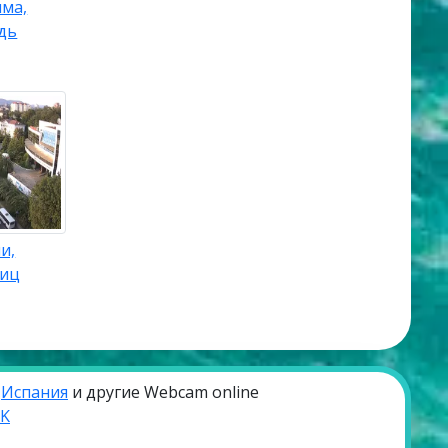
ыма,
дь
и,
лиц
,
Испания
и другие Webcam online
VK