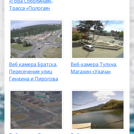
«Гора Соболиная»,
Трасса «Пологая»
Веб камера Братска,
Веб-камера Тулуна,
Пересечение улиц
Магазин «Удача»
Гиндина и Пирогова