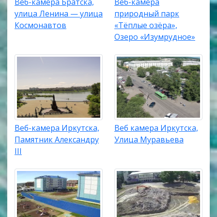
Веб-камера Братска,
Веб-камера
улица Ленина — улица
природный парк
Космонавтов
«Тёплые озёра»,
Озеро «Изумрудное»
Веб-камера Иркутска,
Веб камера Иркутска,
Памятник Александру
Улица Муравьева
III