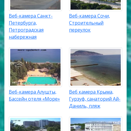
Веб-камера Санкт-
Веб-камера Сочи,
Петербурга,
Строительный
Петроградская
переулок
набережная
Веб-камера Алушты,
Веб камера Крыма,
Бассейн отеля «Море»
Гурзуф, санаторий Ай-
Даниль, пляж