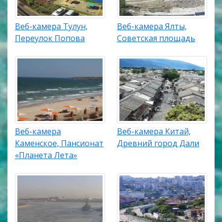
Веб-камера Тулун,
Веб-камера Ялты,
Переулок Попова
Советская площадь
Веб-камера
Веб-камера Китай,
Каменское, Пансионат
Древний город Дали
«Планета Лета»