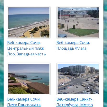
Веб-камера Сочи,
Веб-камера Сочи,
Центральный пляж
Площадь Флага
Лоо, Западная часть
Веб-камера Сочи,
Веб-камера Санкт-
Пляж Пансионата
Петербурга, Метро