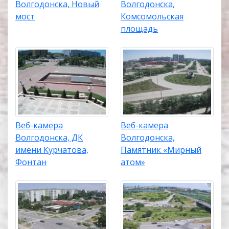
Волгодонска, Новый
Волгодонска,
мост
Комсомольская
площадь
Веб-камера
Веб-камера
Волгодонска, ДК
Волгодонска,
имени Курчатова,
Памятник «Мирный
Фонтан
атом»