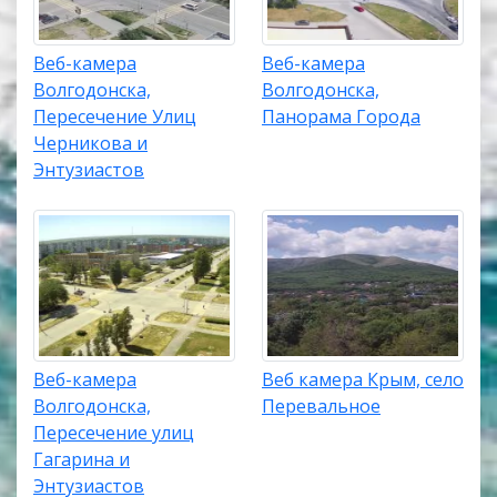
Веб-камера
Веб-камера
Волгодонска,
Волгодонска,
Пересечение Улиц
Панорама Города
Черникова и
Энтузиастов
Веб-камера
Веб камера Крым, село
Волгодонска,
Перевальное
Пересечение улиц
Гагарина и
Энтузиастов