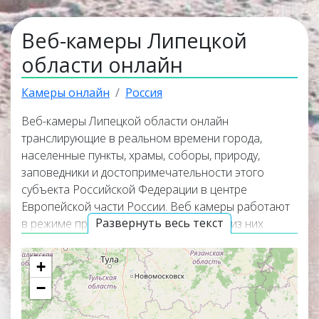
Веб-камеры Липецкой
области онлайн
Камеры онлайн
Россия
Веб-камеры Липецкой области онлайн
транслирующие в реальном времени города,
населенные пункты, храмы, соборы, природу,
заповедники и достопримечательности этого
субъекта Российской Федерации в центре
Европейской части России. Веб камеры работают
Развернуть весь текст
в режиме прямого эфира, а некоторые из них
транслируют изображение вместе со звуком.
Популярные онлайн веб камеры располагаются в
+
верхней части списка трансляций. Карта онлайн
−
веб камер покажет точное местоположение всех
веб камер на территории Липецкой области.