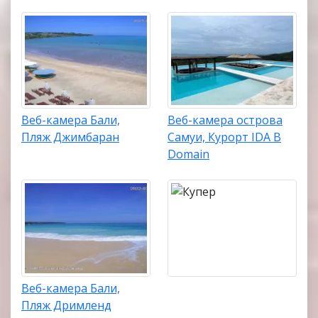
Веб-камера Бали,
Веб-камера острова
Пляж Джимбаран
Самуи, Курорт IDA B
Domain
Веб-камера Бали,
Пляж Дримленд