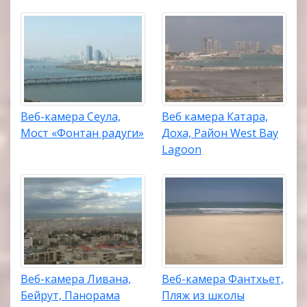
Веб-камера Сеула,
Веб камера Катара,
Мост «Фонтан радуги»
Доха, Район West Bay
Lagoon
Веб-камера Ливана,
Веб-камера Фантхьет,
Бейрут, Панорама
Пляж из школы