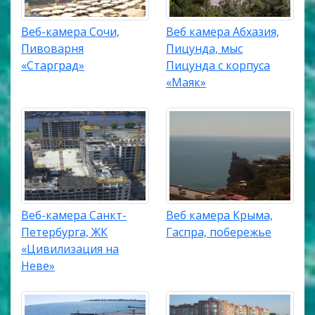
Веб-камера Сочи,
Веб камера Абхазия,
Пивоварня
Пицунда, мыс
«Старград»
Пицунда с корпуса
«Маяк»
Веб-камера Санкт-
Веб камера Крыма,
Петербурга, ЖК
Гаспра, побережье
«Цивилизация на
Неве»