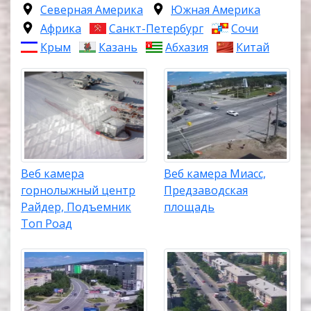
Северная Америка
Южная Америка
Африка
Санкт-Петербург
Сочи
Крым
Казань
Абхазия
Китай
Веб камера
Веб камера Миасс,
горнолыжный центр
Предзаводская
Райдер, Подъемник
площадь
Топ Роад