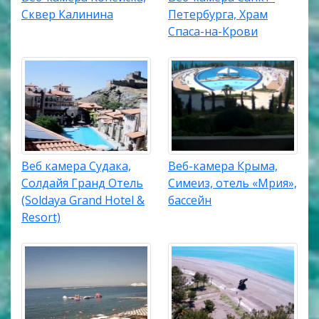
Сквер Калинина
Петербурга, Храм
Спаса-на-Крови
Веб камера Судака,
Веб-камера Крыма,
Солдайя Гранд Отель
Симеиз, отель «Мрия»,
(Soldaya Grand Hotel &
бассейн
Resort)