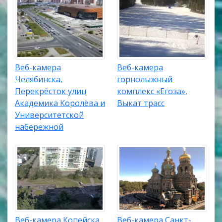
Веб-камера
Веб-камера
Челябинска,
горнолыжный
Перекрёсток улиц
комплекс «Егоза»,
Академика Королёва и
Выкат трасс
Университетской
набережной
Веб-камера Копейска,
Веб-камера Санкт-