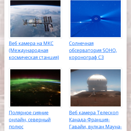
Веб камера на МКС
Солнечная
(Международная
обсерватория SOHO,
космическая станция)
коронограф C3
Полярное сияние
Веб камера Телескоп
онлайн, северный
Канада-Франция-
полюс
Гавайи, вулкан Мауна-