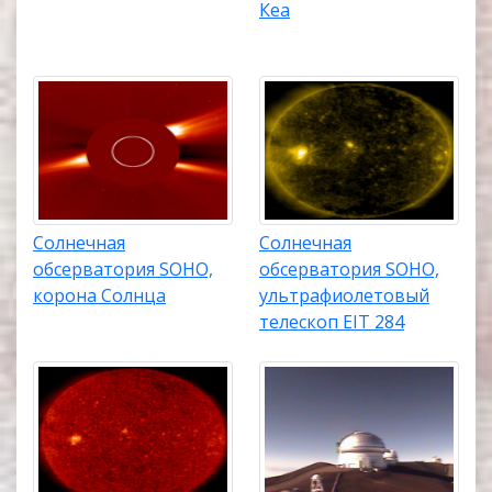
Кеа
Солнечная
Солнечная
обсерватория SOHO,
обсерватория SOHO,
корона Солнца
ультрафиолетовый
телескоп EIT 284