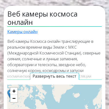
Веб камеры космоса
онлайн
Камеры онлайн
Веб камеры Космоса онлайн транслирующие в
реальном времени виды Земли с МКС
(Международной Космической Станции), северные
сияния, солнечные и лунные затмения,
обсерватории и телескопы, звездное небо,
солнечную корону, космодромы и запуски
Развернуть весь текст
космических аппаратов в космос. Трансляции
передают данные о погоде, о силе северного
сияния в данный момент, информацию о полете
+
МКС, фазы луны и многое другое прямо сейчас из
−
любой точки мира. Веб камеры работают в
прямом эфире, а некоторые из них транслируют