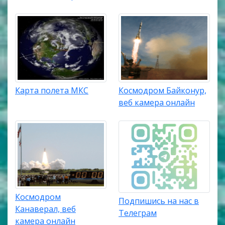
Карта полета МКС
Космодром Байконур,
веб камера онлайн
Космодром
Подпишись на нас в
Канаверал, веб
Телеграм
камера онлайн