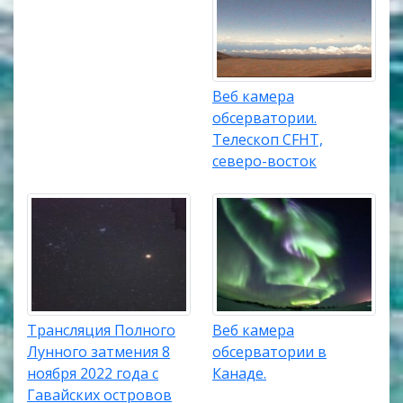
Веб камера
обсерватории.
Телескоп CFHT,
северо-восток
Трансляция Полного
Веб камера
Лунного затмения 8
обсерватории в
ноября 2022 года с
Канаде.
Гавайских островов