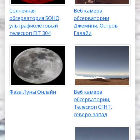
Солнечная
Веб камера
обсерватория SOHO,
обсерватории
ультрафиолетовый
Джемини, Остров
телескоп EIT 304
Гавайи
Фаза Луны Онлайн
Веб камера
обсерватории,
Телескоп CFHT,
северо-запад